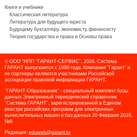
Книги и учебники
Классическая литература
Литература для будущего юриста
Будущему бухгалтеру, экономисту, финансисту
Теория государства и права и Основы права
© ООО "НПП "ГАРАНТ-СЕРВИС", 2026. Система
ГАРАНТ выпускается с 1990 года.
Компания "Гарант" и
ее партнеры являются участниками Российской
ассоциации правовой информации ГАРАНТ.
"ГАРАНТ-Образование" - специальный комплект базы
данных Электронный периодический справочник
"Система ГАРАНТ", зарегистрированной в Едином
реестре российских программ для электронных
вычислительных машин и баз данных 20 Февраля 2016,
№6
Редакция:
eduweb@garant.ru