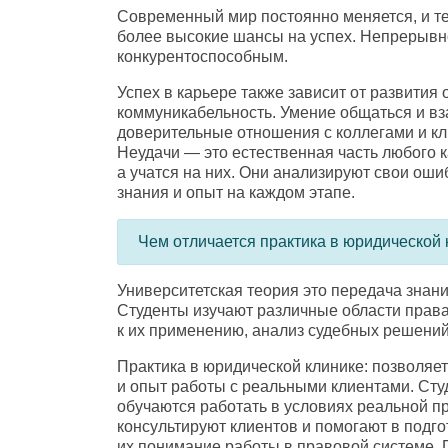
Современный мир постоянно меняется
,
и т
более высокие шансы на успех. Непрерывн
конкурентоспособным.
Успех в карьере также зависит от развития
коммуникабельность. Умение общаться и вз
доверительные отношения с коллегами и кл
Неудачи — это естественная часть любого 
а учатся на них. Они анализируют свои оши
знания и опыт на каждом этапе.
Чем отличается практика в юридической 
Университетская теория это передача знан
Студенты изучают различные области прав
к их применению
,
анализ судебных решений
Практика в юридической клинике: позволяе
и опыт работы с реальными клиентами. Сту
обучаются работать в условиях реальной п
консультируют клиентов и помогают в подг
их понимание работы в правовой системе. 