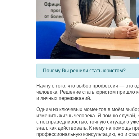
Почему Вы решили стать юристом?
Начну с того
,
что выбор профессии — это о
человека. Решение стать юристом пришло к
и личных переживаний.
Одним из ключевых моментов в моём выбор
изменить жизнь человека. Я помню случай
,
с несправедливостью
,
точную ситуацию уж
знал
,
как действовать. К нему на помощь п
профессиональную консультацию
,
но и ста