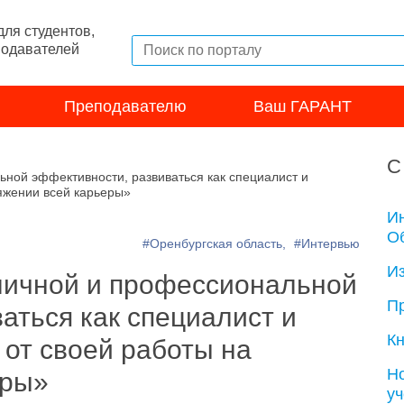
ля студентов,
подавателей
Преподавателю
Ваш ГАРАНТ
С
ной эффективности, развиваться как специалист и
тяжении всей карьеры»
И
Об
#Оренбургская область,
#Интервью
И
личной и профессиональной
П
аться как специалист и
Кн
 от своей работы на
Н
еры»
у