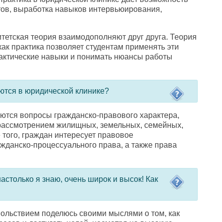
тов
,
выработка навыков интервьюирования
,
итетская теория взаимодополняют друг друга. Теория
как практика позволяет студентам применять эти
актические навыки и понимать нюансы работы
ются в юридической клинике?
тся вопросы гражданско-правового характера
,
 рассмотрением жилищных
,
земельных
,
семейных
,
 того
,
граждан интересует правовое
ажданско-процессуального права
,
а также права
настолько я знаю
,
очень широк и высок! Как
овольствием поделюсь своими мыслями о том
,
как