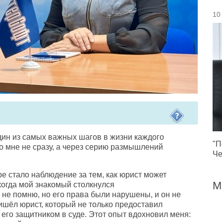
10
дин из самых важных шагов в жизни каждого
"П
о мне не сразу
,
а через серию размышлений
Че
е стало наблюдение за тем
,
как юрист может
М
когда мой знакомый столкнулся
е не помню
,
но его права были нарушены
,
и он не
ришёл юрист
,
который не только предоставил
л его защитником в суде. Этот опыт вдохновил меня: