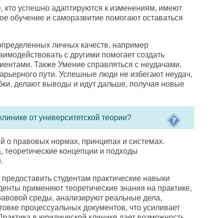
е
,
кто успешно адаптируются к изменениям
,
имеют
ое обучение и саморазвитие помогают оставаться
 определенных личных качеств
,
например
аимодействовать с другими помогает создать
иентами. Также Умение справляться с неудачами.
карьерного пути. Успешные люди не избегают неудач
,
бки
,
делают выводы и идут дальше
,
получая новые
клинике от университетской теории?
ий о правовых нормах
,
принципах и системах.
а
,
теоретические концепции и подходы
.
т предоставить студентам практические навыки
денты применяют теоретические знания на практике
,
равовой среды
,
анализируют реальные дела
,
отовке процессуальных документов
,
что усиливает
Практика в юридической клинике дает возможность