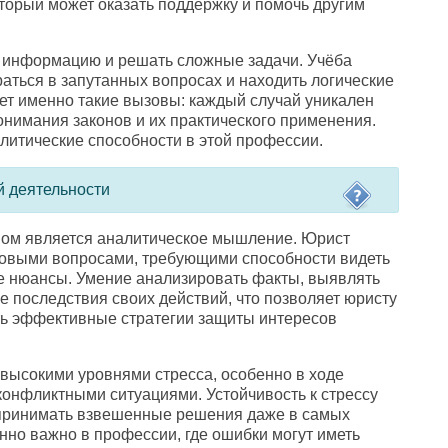
торый может оказать поддержку и помочь другим
ь информацию и решать сложные задачи. Учёба
раться в запутанных вопросах и находить логические
ает именно такие вызовы: каждый случай уникален
онимания законов и их практического применения.
алитические способности в этой профессии.
й деятельности
ом является аналитическое мышление. Юрист
вовыми вопросами
,
требующими способности видеть
е нюансы. Умение анализировать факты
,
выявлять
е последствия своих действий
,
что позволяет юристу
ь эффективные стратегии защиты интересов
 высокими уровнями стресса
,
особенно в ходе
конфликтными ситуациями. Устойчивость к стрессу
и принимать взвешенные решения даже в самых
енно важно в профессии
,
где ошибки могут иметь