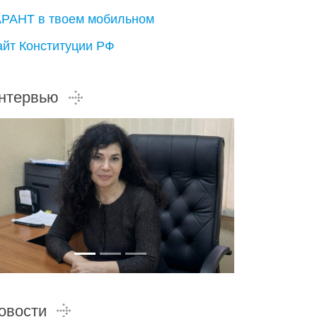
АРАНТ в твоем мобильном
айт Конституции РФ
нтервью
овости