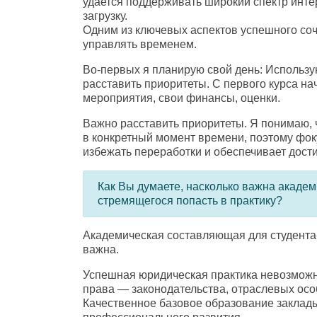
удается поддерживать широкий спектр инте
загрузку.
Одним из ключевых аспектов успешного со
управлять временем.
Во-первых я планирую свой день: Использу
расставить приоритеты. С первого курса н
мероприятия
,
свои финансы
,
оценки.
Важно расставить приоритеты. Я понимаю
,
в конкретный момент времени
,
поэтому фок
избежать переработки и обеспечивает дост
Как Вы думаете
,
насколько важна академ
стремящегося попасть в практику?
Академическая составляющая для студента
важна.
Успешная юридическая практика невозможна
права — законодательства
,
отраслевых осо
Качественное базовое образование заклад