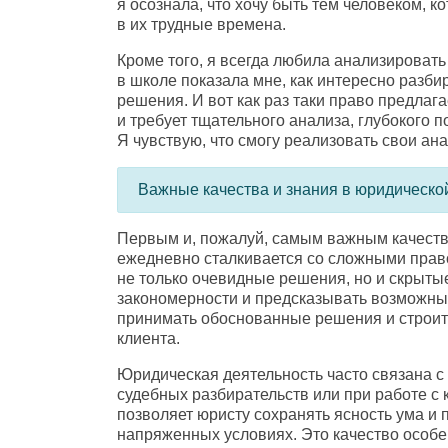
я осознала
,
что хочу быть тем человеком
,
ко
в их трудные времена.
Кроме того
,
я всегда любила анализироват
в школе показала мне
,
как интересно разби
решения. И вот как раз таки право предлаг
и требует тщательного анализа
,
глубокого п
Я чувствую
,
что смогу реализовать свои ан
Важные качества и знания в юридическо
Первым и
,
пожалуй
,
самым важным качеств
ежедневно сталкивается со сложными пра
не только очевидные решения
,
но и скрыты
закономерности и предсказывать возможны
принимать обоснованные решения и строит
клиента.
Юридическая деятельность часто связана с
судебных разбирательств или при работе с 
позволяет юристу сохранять ясность ума 
напряженных условиях. Это качество особ