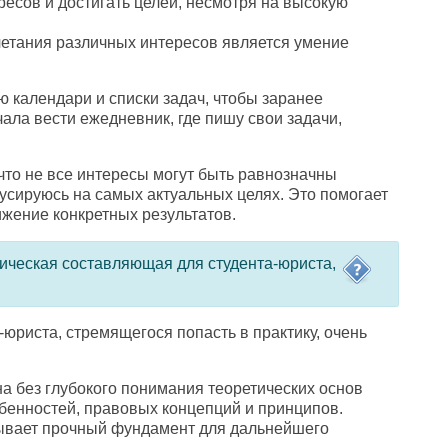
ресов и достигать целей
,
несмотря на высокую
четания различных интересов является умение
ю календари и списки задач
,
чтобы заранее
ачала вести ежедневник
,
где пишу свои задачи
,
что не все интересы могут быть равнозначны
усируюсь на самых актуальных целях. Это помогает
ижение конкретных результатов.
ическая составляющая для студента-юриста
,
-юриста
,
стремящегося попасть в практику
,
очень
 без глубокого понимания теоретических основ
бенностей
,
правовых концепций и принципов.
ывает прочный фундамент для дальнейшего