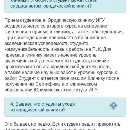
клиники? Любой ли студент может стать
специалистом юридической клиники?
Прием студентов в Юридическую клинику ИГУ
осуществляется со второго курса на основании
заявления о приеме в клинику
,
а также собеседования.
При собеседовании принимается во внимание
академическая успеваемость студента
,
коммуникабельность и навык работы
на П. К. Для
приема в клинику имеет значение уровень
академической успеваемости студента
,
наличие
практического опыта юридической деятельности
,
а также наличие научных работ и уровень курсовых
работ. Студент считается окончившим Клинику после
получения им Сертификата о клиническом
образовании Юридического института ИГУ.
4. Бывает
,
что студенты уходят
из юридической клиники?
Это бывает
,
но редко. Если студент решит прекратить
отношения с клиникой
,
он за одну неделю