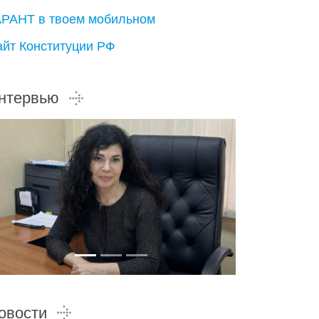
АРАНТ в твоем мобильном
айт Конституции РФ
нтервью
овости