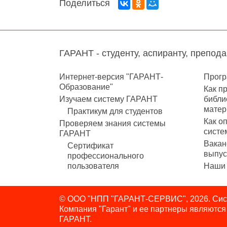
Поделиться
ГАРАНТ - студенту, аспиранту, препод
Интернет-версия "ГАРАНТ-
Прогр
Образование"
Как п
Изучаем систему ГАРАНТ
библи
матер
Практикум для студентов
Как о
Проверяем знания системы
систе
ГАРАНТ
Вакан
Сертификат
выпус
профессионального
пользователя
Наши 
© ООО "НПП "ГАРАНТ-СЕРВИС", 2026. Сист
Компания "Гарант" и ее партнеры являютс
ГАРАНТ.