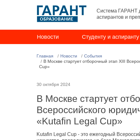
Система ГАРАНТ д
аспирантов и пре
Новости
Студенту и аспиранту
Главная
Новости
События
В Москве стартует отборочный этап XIII Всеро
Cup»
30 октября 2024
В Москве стартует отбо
Всероссийского юриди
«Kutafin Legal Cup»
Kutafin Legal Cup - это ежегодный Всеросс