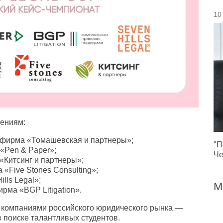
10
лениям:
 фирма «Томашевская и партнеры»;
"П
«Pen & Paper»;
Че
«Китсинг и партнеры»;
«Five Stones Consulting»;
lls Legal»;
М
ма «BGP Litigation».
 компаниями российского юридического рынка —
 поиске талантливых студентов.