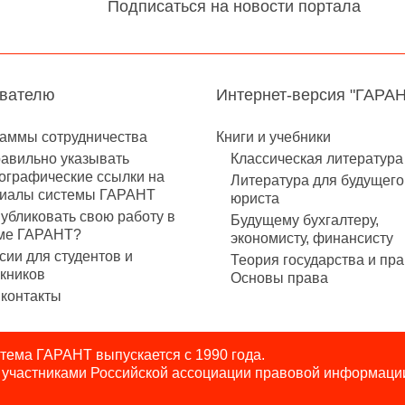
Подписаться на новости портала
авателю
Интернет-версия "ГАРА
аммы сотрудничества
Книги и учебники
равильно указывать
Классическая литература
ографические ссылки на
Литература для будущего
иалы системы ГАРАНТ
юриста
публиковать свою работу в
Будущему бухгалтеру,
ме ГАРАНТ?
экономисту, финансисту
сии для студентов и
Теория государства и пра
кников
Основы права
контакты
ема ГАРАНТ выпускается с 1990 года.
я участниками Российской ассоциации правовой информаци