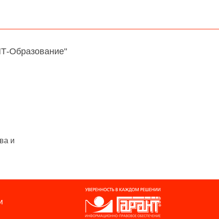
НТ-Образование"
ва и
и