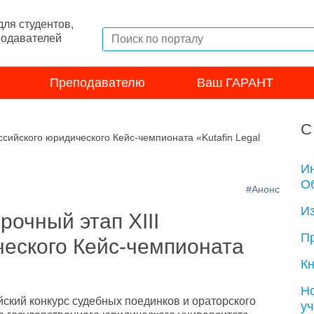
ля студентов,
подавателей
Преподавателю
Ваш ГАРАНТ
С
ссийского юридического Кейс-чемпионата «Kutafin Legal
И
Об
#Анонс
И
рочный этап XIII
П
ческого Кейс-чемпионата
Кн
Н
ийский конкурс судебных поединков и ораторского
у