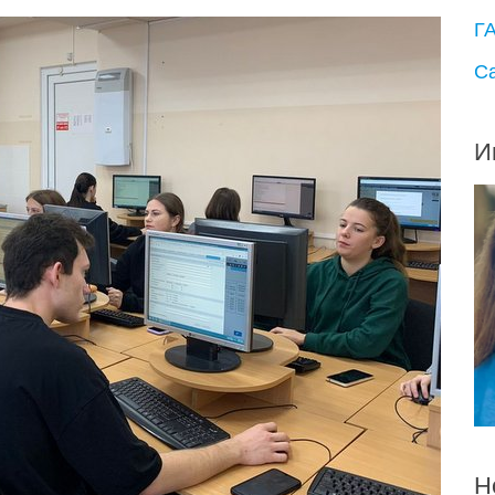
Г
С
И
Н