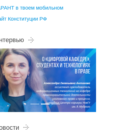
АРАНТ в твоем мобильном
айт Конституции РФ
нтервью
овости