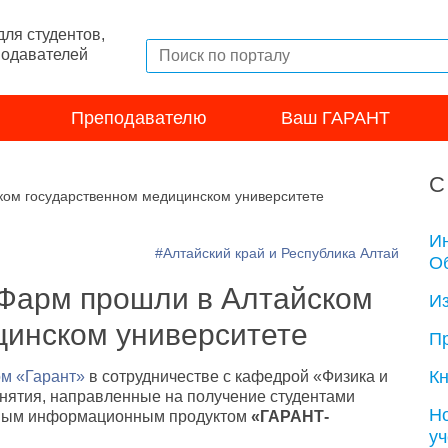
ля студентов,
подавателей
Преподавателю
Ваш ГАРАНТ
С
ом государственном медицинском университете
И
#Алтайский край и Республика Алтай
Об
Фарм прошли в Алтайском
И
цинском университете
П
Кн
м «Гарант»
в сотрудничестве с кафедрой «Физика и
ятия, направленные на получение студентами
Н
ьным информационным продуктом
«ГАРАНТ-
у