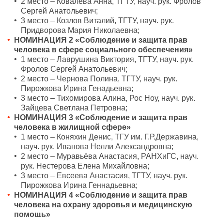
2 место – Ковалёва Анна, ТГТУ, науч. рук. Фролов
Сергей Анатольевич;
3 место – Козлов Виталий, ТГТУ, науч. рук.
Придворова Мария Николаевна;
НОМИНАЦИЯ 2 «Соблюдение и защита прав
человека в сфере социального обеспечения»
1 место – Лаврушина Виктория, ТГТУ, науч. рук.
Фролов Сергей Анатольевич;
2 место – Чернова Полина, ТГТУ, науч. рук.
Пирожкова Ирина Генадьевна;
3 место – Тихомирова Алина, Рос Ноу, науч. рук.
Зайцева Светлана Петровна;
НОМИНАЦИЯ 3 «Соблюдение и защита прав
человека в жилищной сфере»
1 место – Коняхин Денис, ТГУ им. Г.Р.Державина,
науч. рук. Иванова Нелли Александровна;
2 место – Муравьёва Анастасия, РАНХиГС, науч.
рук. Нестерова Елена Михайловна;
3 место – Евсеева Анастасия, ТГТУ, науч. рук.
Пирожкова Ирина Геннадьевна;
НОМИНАЦИЯ 4 «Соблюдение и защита прав
человека на охрану здоровья и медицинскую
помощь»