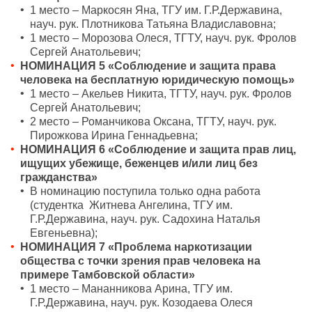
1 место – Маркосян Яна, ТГУ им. Г.Р.Державина,
науч. рук. Плотникова Татьяна Владиславовна;
1 место – Морозова Олеся, ТГТУ, науч. рук. Фролов
Сергей Анатольевич;
НОМИНАЦИЯ 5 «Соблюдение и защита права
человека на бесплатную юридическую помощь»
1 место – Акельев Никита, ТГТУ, науч. рук. Фролов
Сергей Анатольевич;
2 место – Романчикова Оксана, ТГТУ, науч. рук.
Пирожкова Ирина Геннадьевна;
НОМИНАЦИЯ 6 «Соблюдение и защита прав лиц,
ищущих убежище, беженцев и/или лиц без
гражданства»
В номинацию поступила только одна работа
(студентка Житнева Ангелина, ТГУ им.
Г.Р.Державина, науч. рук. Садохина Наталья
Евгеньевна);
НОМИНАЦИЯ 7 «Проблема наркотизации
общества с точки зрения прав человека на
примере Тамбовской области»
1 место – Мананникова Арина, ТГУ им.
Г.Р.Державина, науч. рук. Козодаева Олеся