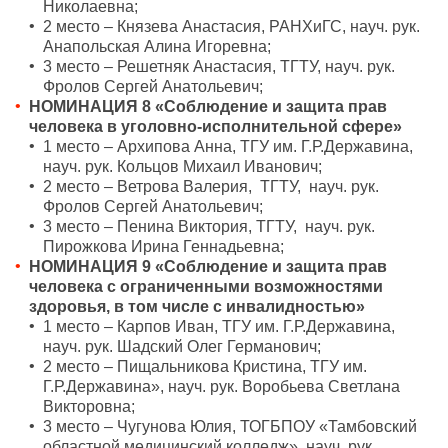
Николаевна;
2 место – Князева Анастасия, РАНХиГС, науч. рук.
Анапольская Алина Игоревна;
3 место – Решетняк Анастасия, ТГТУ, науч. рук.
Фролов Сергей Анатольевич;
НОМИНАЦИЯ 8 «Соблюдение и защита прав
человека в уголовно-исполнительной сфере»
1 место – Архипова Анна, ТГУ им. Г.Р.Державина,
науч. рук. Кольцов Михаил Иванович;
2 место – Ветрова Валерия, ТГТУ, науч. рук.
Фролов Сергей Анатольевич;
3 место – Пенина Виктория, ТГТУ, науч. рук.
Пирожкова Ирина Геннадьевна;
НОМИНАЦИЯ 9 «Соблюдение и защита прав
человека с ограниченными возможностями
здоровья, в том числе с инвалидностью»
1 место – Карпов Иван, ТГУ им. Г.Р.Державина,
науч. рук. Шадский Олег Германович;
2 место – Пищальникова Кристина, ТГУ им.
Г.Р.Державина», науч. рук. Воробьева Светлана
Викторовна;
3 место – Чугунова Юлия, ТОГБПОУ «Тамбовский
областной медицинский колледж», науч. рук.