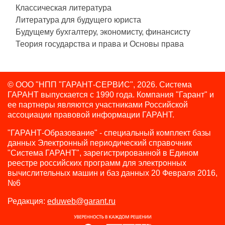
Классическая литература
Литература для будущего юриста
Будущему бухгалтеру, экономисту, финансисту
Теория государства и права и Основы права
© ООО "НПП "ГАРАНТ-СЕРВИС", 2026. Система
ГАРАНТ выпускается с 1990 года.
Компания "Гарант" и
ее партнеры являются участниками Российской
ассоциации правовой информации ГАРАНТ.
"ГАРАНТ-Образование" - специальный комплект базы
данных Электронный периодический справочник
"Система ГАРАНТ", зарегистрированной в Едином
реестре российских программ для электронных
вычислительных машин и баз данных 20 Февраля 2016,
№6
Редакция:
eduweb@garant.ru