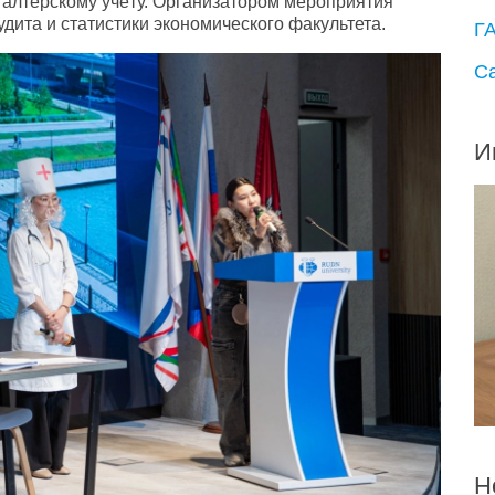
галтерскому учёту. Организатором мероприятия
удита и статистики экономического факультета.
Г
С
И
Н