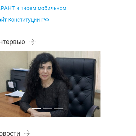
АРАНТ в твоем мобильном
айт Конституции РФ
нтервью
овости