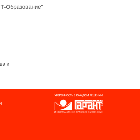
НТ-Образование"
ва и
и