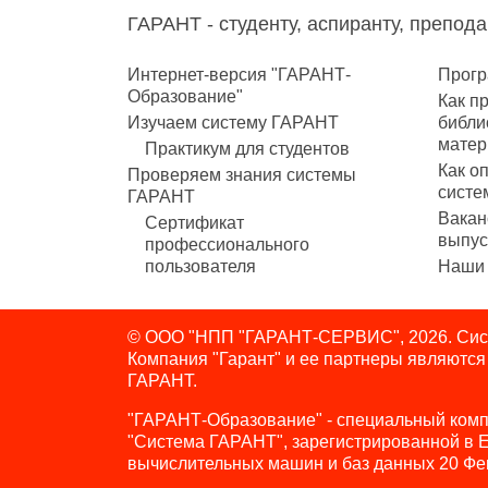
ГАРАНТ - студенту, аспиранту, препод
Интернет-версия "ГАРАНТ-
Прогр
Образование"
Как п
Изучаем систему ГАРАНТ
библи
матер
Практикум для студентов
Как о
Проверяем знания системы
систе
ГАРАНТ
Вакан
Сертификат
выпус
профессионального
пользователя
Наши 
© ООО "НПП "ГАРАНТ-СЕРВИС", 2026. Сист
Компания "Гарант" и ее партнеры являютс
ГАРАНТ.
"ГАРАНТ-Образование" - специальный комп
"Система ГАРАНТ", зарегистрированной в 
вычислительных машин и баз данных 20 Фе