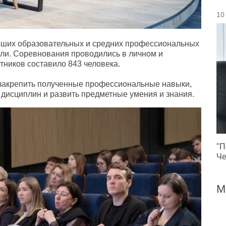
10
сших образовательных и средних профессиональных
ели. Соревнования проводились в личном и
тников составило 843 человека.
 закрепить полученные профессиональные навыки,
 дисциплин и развить предметные умения и знания.
"П
Че
М