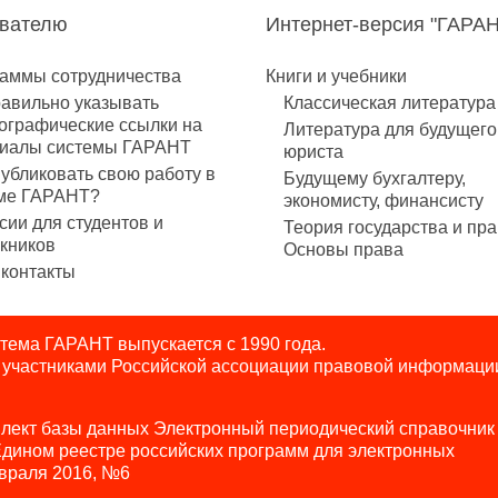
авателю
Интернет-версия "ГАРА
аммы сотрудничества
Книги и учебники
равильно указывать
Классическая литература
ографические ссылки на
Литература для будущего
иалы системы ГАРАНТ
юриста
публиковать свою работу в
Будущему бухгалтеру,
ме ГАРАНТ?
экономисту, финансисту
сии для студентов и
Теория государства и пра
кников
Основы права
контакты
ема ГАРАНТ выпускается с 1990 года.
я участниками Российской ассоциации правовой информаци
лект базы данных Электронный периодический справочник
Едином реестре российских программ для электронных
враля 2016, №6