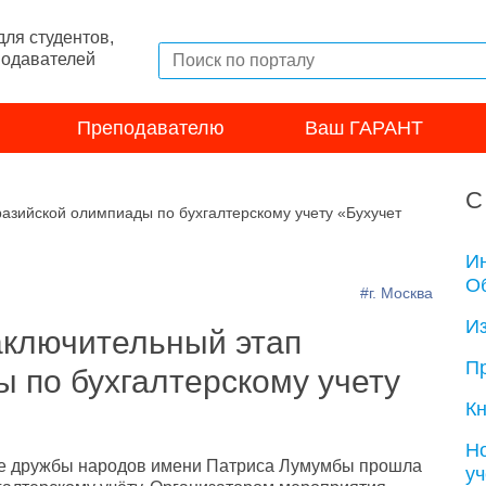
ля студентов,
подавателей
Преподавателю
Ваш ГАРАНТ
С
азийской олимпиады по бухгалтерскому учету «Бухучет
И
Об
#г. Москва
И
аключительный этап
П
 по бухгалтерскому учету
Кн
Н
ете дружбы народов имени Патриса Лумумбы прошла
у