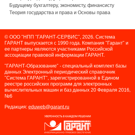
Будущему бухгалтеру, экономисту, финансисту
Теория государства и права и Основы права
© ООО "НПП "ГАРАНТ-СЕРВИС", 2026. Система
ГАРАНТ выпускается с 1990 года.
Компания "Гарант" и
ее партнеры являются участниками Российской
ассоциации правовой информации ГАРАНТ.
"ГАРАНТ-Образование" - специальный комплект базы
данных Электронный периодический справочник
"Система ГАРАНТ", зарегистрированной в Едином
реестре российских программ для электронных
вычислительных машин и баз данных 20 Февраля 2016,
№6
Редакция:
eduweb@garant.ru