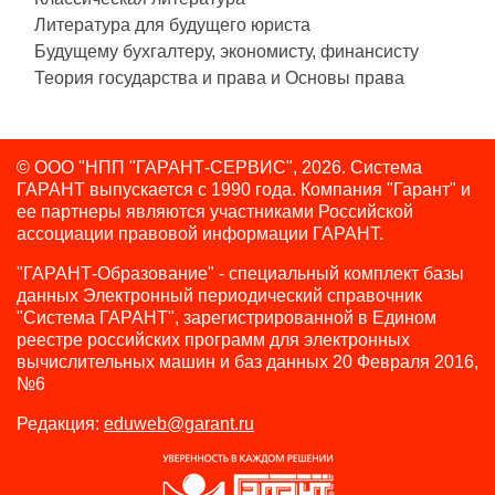
Литература для будущего юриста
Будущему бухгалтеру, экономисту, финансисту
Теория государства и права и Основы права
© ООО "НПП "ГАРАНТ-СЕРВИС", 2026. Система
ГАРАНТ выпускается с 1990 года.
Компания "Гарант" и
ее партнеры являются участниками Российской
ассоциации правовой информации ГАРАНТ.
"ГАРАНТ-Образование" - специальный комплект базы
данных Электронный периодический справочник
"Система ГАРАНТ", зарегистрированной в Едином
реестре российских программ для электронных
вычислительных машин и баз данных 20 Февраля 2016,
№6
Редакция:
eduweb@garant.ru