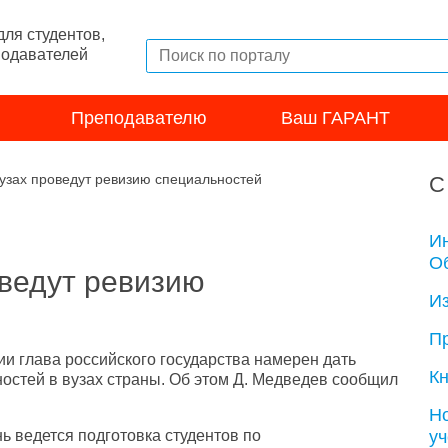
ля студентов,
подавателей
Преподавателю
Ваш ГАРАНТ
вузах проведут ревизию специальностей
С
И
Об
оведут ревизию
И
П
ии глава российского государства намерен дать
Кн
остей в вузах страны. Об этом Д. Медведев сообщил
Н
у
ь ведется подготовка студентов по