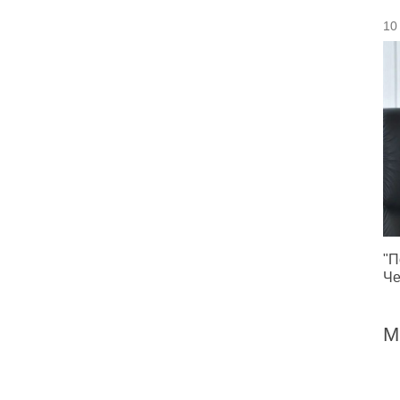
10
"П
Че
М