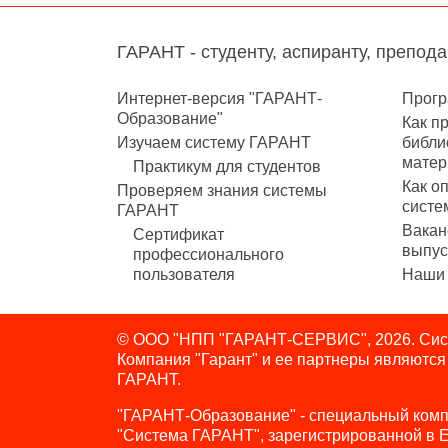
ГАРАНТ - студенту, аспиранту, препод
Интернет-версия "ГАРАНТ-
Прогр
Образование"
Как п
Изучаем систему ГАРАНТ
библи
матер
Практикум для студентов
Как о
Проверяем знания системы
систе
ГАРАНТ
Вакан
Сертификат
выпус
профессионального
пользователя
Наши 
© ООО "НПП "ГАРАНТ-СЕРВИС", 2026. Сист
Компания "Гарант" и ее партнеры являютс
ГАРАНТ.
"ГАРАНТ-Образование" - специальный комп
"Система ГАРАНТ", зарегистрированной в 