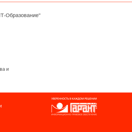
НТ-Образование"
ва и
и