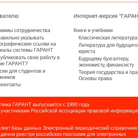
авателю
Интернет-версия "ГАРА
аммы сотрудничества
Книги и учебники
равильно указывать
Классическая литература
ографические ссылки на
Литература для будущего
иалы системы ГАРАНТ
юриста
публиковать свою работу в
Будущему бухгалтеру,
ме ГАРАНТ?
экономисту, финансисту
сии для студентов и
Теория государства и пра
кников
Основы права
контакты
ема ГАРАНТ выпускается с 1990 года.
я участниками Российской ассоциации правовой информаци
лект базы данных Электронный периодический справочник
Едином реестре российских программ для электронных