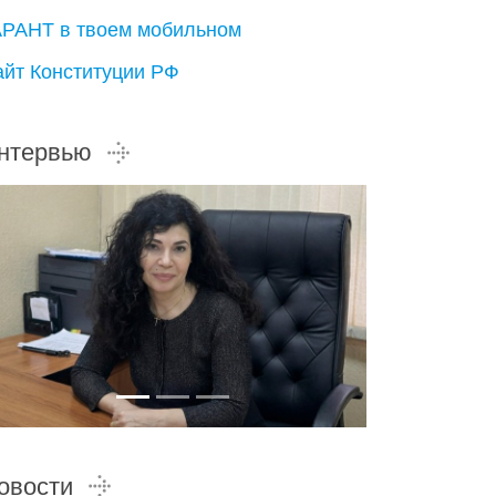
АРАНТ в твоем мобильном
айт Конституции РФ
нтервью
овости