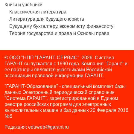
Книги и учебники
Классическая литература
Литература для будущего юриста
Будущему бухгалтеру, экономисту, финансисту
Теория государства и права и Основы права
© ООО "НПП "ГАРАНТ-СЕРВИС", 2026. Система
ГАРАНТ выпускается с 1990 года.
Компания "Гарант" и
ее партнеры являются участниками Российской
ассоциации правовой информации ГАРАНТ.
"ГАРАНТ-Образование" - специальный комплект базы
данных Электронный периодический справочник
"Система ГАРАНТ", зарегистрированной в Едином
реестре российских программ для электронных
вычислительных машин и баз данных 20 Февраля 2016,
№6
Редакция:
eduweb@garant.ru