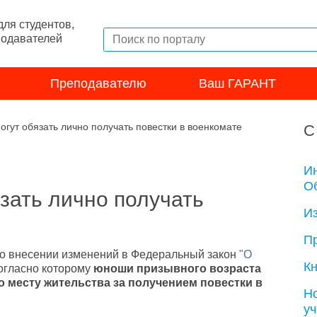
ля студентов,
подавателей
Преподавателю
Ваш ГАРАНТ
огут обязать лично получать повестки в военкомате
С
И
Об
зать лично получать
И
П
 о внесении изменений в Федеральный закон
"О
Кн
согласно которому
юноши призывного возраста
 месту жительства за получением повестки в
Н
у