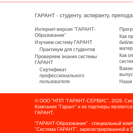
ГАРАНТ - студенту, аспиранту, препод
Интернет-версия "ГАРАНТ-
Прогр
Образование"
Как п
Изучаем систему ГАРАНТ
библи
матер
Практикум для студентов
Как о
Проверяем знания системы
систе
ГАРАНТ
Вакан
Сертификат
выпус
профессионального
пользователя
Наши 
© ООО "НПП "ГАРАНТ-СЕРВИС", 2026. Сист
Компания "Гарант" и ее партнеры являютс
ГАРАНТ.
"ГАРАНТ-Образование" - специальный комп
"Система ГАРАНТ", зарегистрированной в 