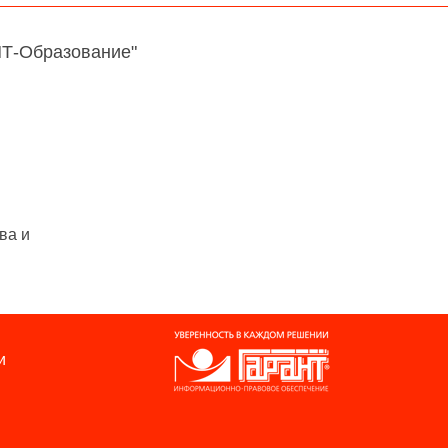
НТ-Образование"
ва и
и