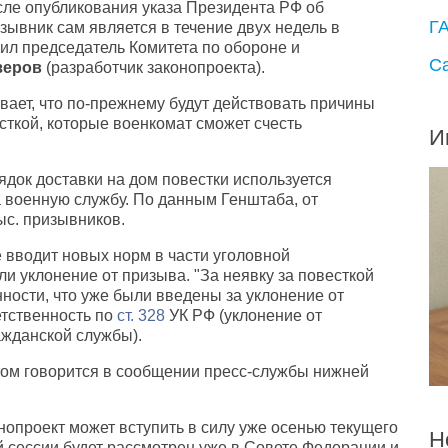
осле опубликования указа Президента РФ об
Г
зывник сам является в течение двух недель в
бщил председатель Комитета по обороне и
С
зеров
(разработчик законопроекта).
вает, что по-прежнему будут действовать причины
сткой, которые военкомат сможет счесть
И
док доставки на дом повестки используется
 военную службу. По данным Генштаба, от
ыс. призывников.
е вводит новых норм в части уголовной
ли уклонение от призыва. "За неявку за повесткой
ности, что уже были введены за уклонение от
етственность по
ст. 328
УК РФ (уклонение от
ажданской службы).
этом говорится в сообщении пресс-службы нижней
нопроект может вступить в силу уже осенью текущего
Н
ей сессии будет рассмотрен уже в Совете Федерации и