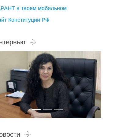
АРАНТ в твоем мобильном
айт Конституции РФ
нтервью
овости