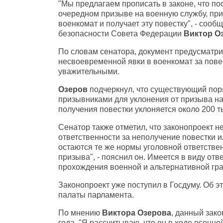
"Мы предлагаем прописать в законе, что п
очередном призыве на военную службу, при
военкомат и получает эту повестку", - соо
безопасности Совета Федерации
Виктор О
По словам сенатора, документ предусматри
несвоевременной явки в военкомат за пове
уважительными.
Озеров
подчеркнул, что существующий поря
призывниками для уклонения от призыва на
получения повестки уклоняется около 200 т
Сенатор также отметил, что законопроект н
ответственности за неполучение повестки и
остаются те же нормы уголовной ответствен
призыва", - пояснил он. Имеется в виду отв
прохождения военной и альтернативной гр
Законопроект уже поступил в Госдуму. Об 
палаты парламента.
По мнению
Виктора Озерова
, данный зако
года. "Я рассчитываю, что он в ходе осенн