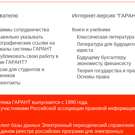
авателю
Интернет-версия "ГАРА
аммы сотрудничества
Книги и учебники
равильно указывать
Классическая литература
ографические ссылки на
Литература для будущего
иалы системы ГАРАНТ
юриста
публиковать свою работу в
Будущему бухгалтеру,
ме ГАРАНТ?
экономисту, финансисту
сии для студентов и
Теория государства и пра
кников
Основы права
контакты
ема ГАРАНТ выпускается с 1990 года.
я участниками Российской ассоциации правовой информаци
лект базы данных Электронный периодический справочник
Едином реестре российских программ для электронных