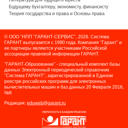
Будущему бухгалтеру, экономисту, финансисту
Теория государства и права и Основы права
© ООО "НПП "ГАРАНТ-СЕРВИС", 2026. Система
ГАРАНТ выпускается с 1990 года.
Компания "Гарант" и
ее партнеры являются участниками Российской
ассоциации правовой информации ГАРАНТ.
"ГАРАНТ-Образование" - специальный комплект базы
данных Электронный периодический справочник
"Система ГАРАНТ", зарегистрированной в Едином
реестре российских программ для электронных
вычислительных машин и баз данных 20 Февраля 2016,
№6
Редакция:
eduweb@garant.ru