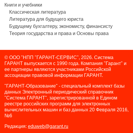
Книги и учебники
Классическая литература
Литература для будущего юриста
Будущему бухгалтеру, экономисту, финансисту
Теория государства и права и Основы права
© ООО "НПП "ГАРАНТ-СЕРВИС", 2026. Система
ГАРАНТ выпускается с 1990 года.
Компания "Гарант" и
ее партнеры являются участниками Российской
ассоциации правовой информации ГАРАНТ.
"ГАРАНТ-Образование" - специальный комплект базы
данных Электронный периодический справочник
"Система ГАРАНТ", зарегистрированной в Едином
реестре российских программ для электронных
вычислительных машин и баз данных 20 Февраля 2016,
№6
Редакция:
eduweb@garant.ru