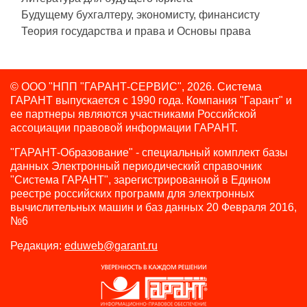
Будущему бухгалтеру, экономисту, финансисту
Теория государства и права и Основы права
© ООО "НПП "ГАРАНТ-СЕРВИС", 2026. Система
ГАРАНТ выпускается с 1990 года.
Компания "Гарант" и
ее партнеры являются участниками Российской
ассоциации правовой информации ГАРАНТ.
"ГАРАНТ-Образование" - специальный комплект базы
данных Электронный периодический справочник
"Система ГАРАНТ", зарегистрированной в Едином
реестре российских программ для электронных
вычислительных машин и баз данных 20 Февраля 2016,
№6
Редакция:
eduweb@garant.ru