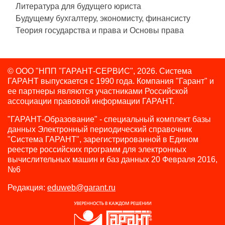
Литература для будущего юриста
Будущему бухгалтеру, экономисту, финансисту
Теория государства и права и Основы права
© ООО "НПП "ГАРАНТ-СЕРВИС", 2026. Система
ГАРАНТ выпускается с 1990 года.
Компания "Гарант" и
ее партнеры являются участниками Российской
ассоциации правовой информации ГАРАНТ.
"ГАРАНТ-Образование" - специальный комплект базы
данных Электронный периодический справочник
"Система ГАРАНТ", зарегистрированной в Едином
реестре российских программ для электронных
вычислительных машин и баз данных 20 Февраля 2016,
№6
Редакция:
eduweb@garant.ru