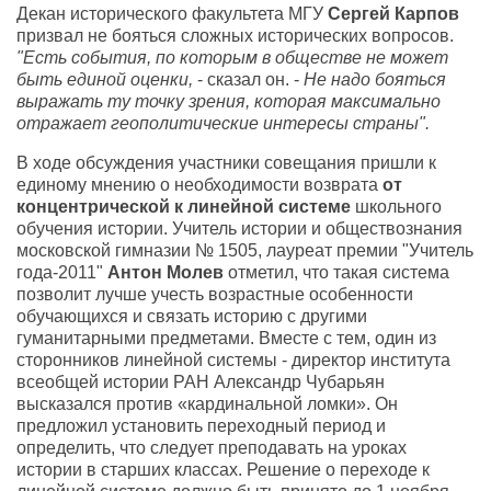
Декан исторического факультета МГУ
Сергей Карпов
призвал не бояться сложных исторических вопросов.
"Есть события, по которым в обществе не может
быть единой оценки,
- сказал он. -
Не надо бояться
выражать ту точку зрения, которая максимально
отражает геополитические интересы страны".
В ходе обсуждения участники совещания пришли к
единому мнению о необходимости возврата
от
концентрической к линейной системе
школьного
обучения истории. Учитель истории и обществознания
московской гимназии № 1505, лауреат премии "Учитель
года-2011"
Антон Молев
отметил, что такая система
позволит лучше учесть возрастные особенности
обучающихся и связать историю с другими
гуманитарными предметами. Вместе с тем, один из
сторонников линейной системы - директор института
всеобщей истории РАН Александр Чубарьян
высказался против «кардинальной ломки». Он
предложил установить переходный период и
определить, что следует преподавать на уроках
истории в старших классах. Решение о переходе к