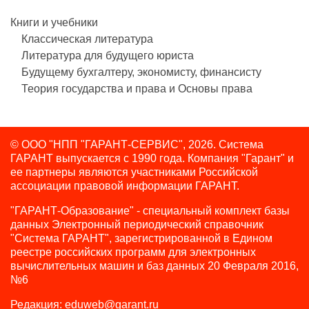
Книги и учебники
Классическая литература
Литература для будущего юриста
Будущему бухгалтеру, экономисту, финансисту
Теория государства и права и Основы права
© ООО "НПП "ГАРАНТ-СЕРВИС", 2026. Система
ГАРАНТ выпускается с 1990 года.
Компания "Гарант" и
ее партнеры являются участниками Российской
ассоциации правовой информации ГАРАНТ.
"ГАРАНТ-Образование" - специальный комплект базы
данных Электронный периодический справочник
"Система ГАРАНТ", зарегистрированной в Едином
реестре российских программ для электронных
вычислительных машин и баз данных 20 Февраля 2016,
№6
Редакция:
eduweb@garant.ru