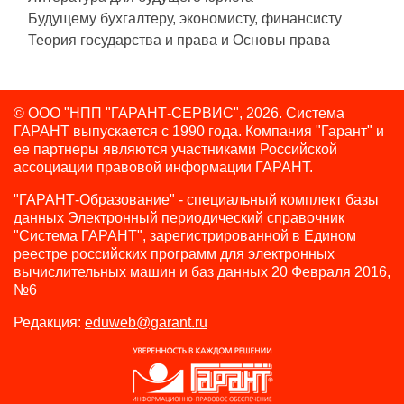
Будущему бухгалтеру, экономисту, финансисту
Теория государства и права и Основы права
© ООО "НПП "ГАРАНТ-СЕРВИС", 2026. Система
ГАРАНТ выпускается с 1990 года.
Компания "Гарант" и
ее партнеры являются участниками Российской
ассоциации правовой информации ГАРАНТ.
"ГАРАНТ-Образование" - специальный комплект базы
данных Электронный периодический справочник
"Система ГАРАНТ", зарегистрированной в Едином
реестре российских программ для электронных
вычислительных машин и баз данных 20 Февраля 2016,
№6
Редакция:
eduweb@garant.ru