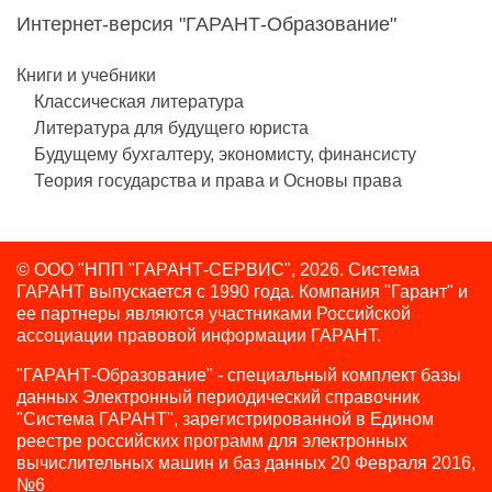
Интернет-версия "ГАРАНТ-Образование"
Книги и учебники
Классическая литература
Литература для будущего юриста
Будущему бухгалтеру, экономисту, финансисту
Теория государства и права и Основы права
© ООО "НПП "ГАРАНТ-СЕРВИС", 2026. Система
ГАРАНТ выпускается с 1990 года.
Компания "Гарант" и
ее партнеры являются участниками Российской
ассоциации правовой информации ГАРАНТ.
"ГАРАНТ-Образование" - специальный комплект базы
данных Электронный периодический справочник
"Система ГАРАНТ", зарегистрированной в Едином
реестре российских программ для электронных
вычислительных машин и баз данных 20 Февраля 2016,
№6