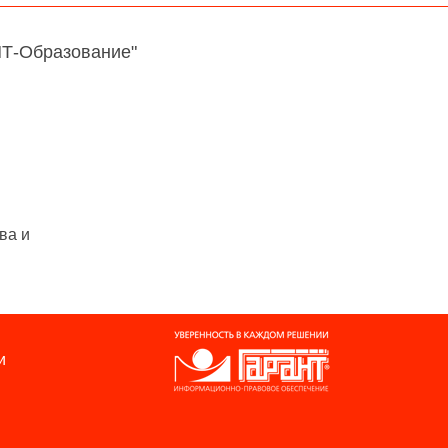
НТ-Образование"
ва и
и