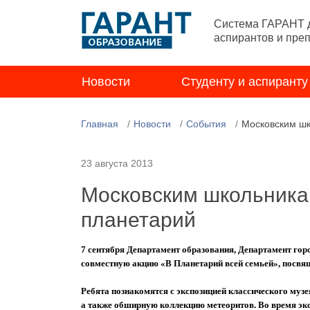
Система ГАРАНТ д
аспирантов и пре
Новости
Студенту и аспиранту
Главная
Новости
События
Московским шк
23 августа 2013
Московским школьника
планетарий
7
сентября
Департамент образования, Департамент гор
совместную акцию
«
В Планетарий всей семьей
»,
посвящ
Ребята познакомятся с экспозицией классического муз
а также обширную коллекцию метеоритов. Во время эк