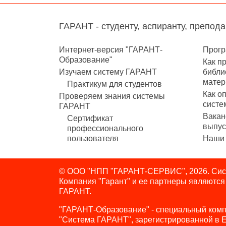
ГАРАНТ - студенту, аспиранту, препод
Интернет-версия "ГАРАНТ-
Прогр
Образование"
Как п
Изучаем систему ГАРАНТ
библи
матер
Практикум для студентов
Как о
Проверяем знания системы
систе
ГАРАНТ
Вакан
Сертификат
выпус
профессионального
пользователя
Наши 
© ООО "НПП "ГАРАНТ-СЕРВИС", 2026. Сист
Компания "Гарант" и ее партнеры являютс
ГАРАНТ.
"ГАРАНТ-Образование" - специальный комп
"Система ГАРАНТ", зарегистрированной в 