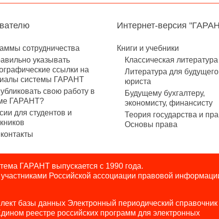
авателю
Интернет-версия "ГАРА
аммы сотрудничества
Книги и учебники
равильно указывать
Классическая литература
ографические ссылки на
Литература для будущего
иалы системы ГАРАНТ
юриста
публиковать свою работу в
Будущему бухгалтеру,
ме ГАРАНТ?
экономисту, финансисту
сии для студентов и
Теория государства и пра
кников
Основы права
контакты
ема ГАРАНТ выпускается с 1990 года.
я участниками Российской ассоциации правовой информаци
лект базы данных Электронный периодический справочник
Едином реестре российских программ для электронных