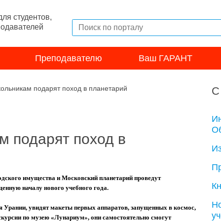
ля студентов,
подавателей
Преподавателю
Ваш ГАРАНТ
ольникам подарят поход в планетарий
С
И
Об
м подарят поход в
И
П
одского имущества и Московский планетарий проведут
Кн
енную началу нового учебного года.
Н
ея Урании, увидят макеты первых аппаратов, запущенных в космос,
у
скурсии по музею
«
Лунариум
»,
они самостоятельно смогут