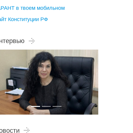
АРАНТ в твоем мобильном
айт Конституции РФ
нтервью
овости