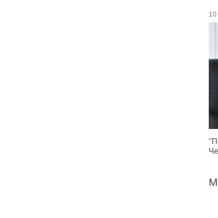
10
"П
Че
М