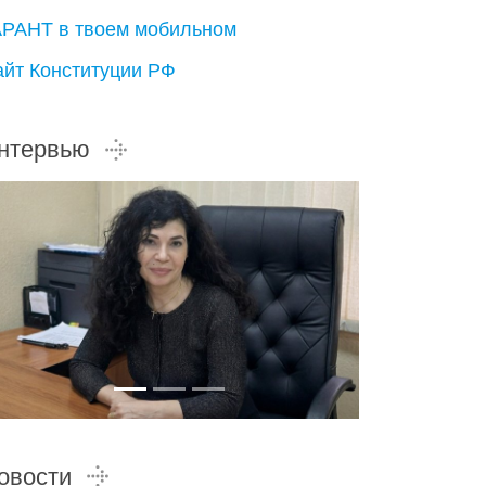
АРАНТ в твоем мобильном
айт Конституции РФ
нтервью
овости