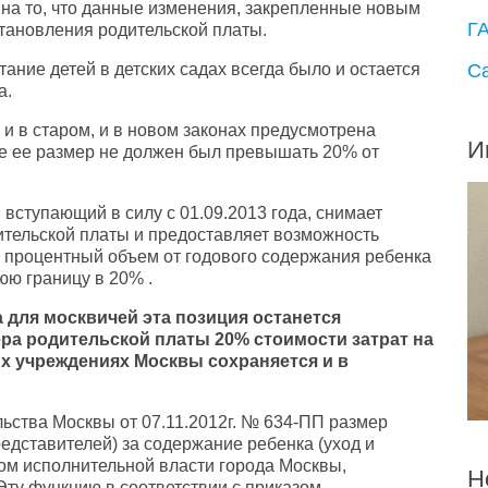
на то, что данные изменения, закрепленные новым
Г
становления родительской платы.
С
ание детей в детских садах всегда было и остается
а.
 и в старом, и в новом законах предусмотрена
И
не ее размер не должен был превышать 20% от
вступающий в силу с 01.09.2013 года, снимает
ительской платы и предоставляет возможность
 процентный объем от годового содержания ребенка
ю границу в 20% .
для москвичей эта позиция останется
ера родительской платы 20% стоимости затрат на
х учреждениях Москвы сохраняется и в
ьства Москвы от 07.11.2012г. № 634-ПП размер
едставителей) за содержание ребенка (уход и
ом исполнительной власти города Москвы,
Н
ту функцию в соответствии с приказом