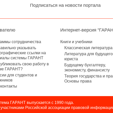
Подписаться на новости портала
авателю
Интернет-версия "ГАРА
аммы сотрудничества
Книги и учебники
равильно указывать
Классическая литература
ографические ссылки на
Литература для будущего
иалы системы ГАРАНТ
юриста
публиковать свою работу в
Будущему бухгалтеру,
ме ГАРАНТ?
экономисту, финансисту
сии для студентов и
Теория государства и пра
кников
Основы права
контакты
ема ГАРАНТ выпускается с 1990 года.
я участниками Российской ассоциации правовой информаци