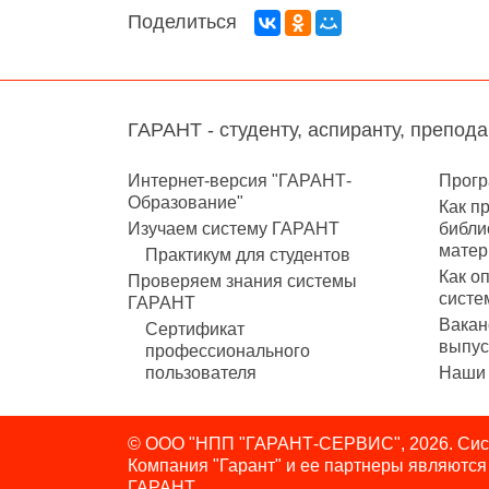
Поделиться
ГАРАНТ - студенту, аспиранту, препод
Интернет-версия "ГАРАНТ-
Прогр
Образование"
Как п
Изучаем систему ГАРАНТ
библи
матер
Практикум для студентов
Как о
Проверяем знания системы
систе
ГАРАНТ
Вакан
Сертификат
выпус
профессионального
пользователя
Наши 
© ООО "НПП "ГАРАНТ-СЕРВИС", 2026. Сист
Компания "Гарант" и ее партнеры являютс
ГАРАНТ.