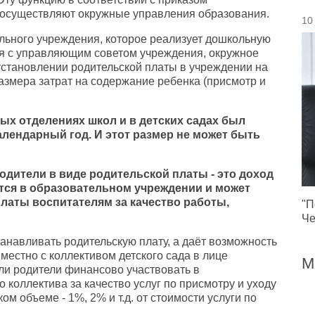
 осуществляют окружные управления образования.
10
льного учреждения, которое реализует дошкольную
ия с управляющим советом учреждения, окружное
установлении родительской платы в учреждении на
размера затрат на содержание ребенка (присмотр и
ых отделениях школ и в детских садах был
календарный год. И этот размер не может быть
родители в виде родительской платы - это доход
тся в образовательном учреждении и может
аты воспитателям за качество работы,
"П
Че
анавливать родительскую плату, а даёт возможность
местно с коллективом детского сада в лице
М
ли родители финансово участвовать в
коллектива за качество услуг по присмотру и уходу
аком объеме - 1%, 2% и т.д. от стоимости услуги по