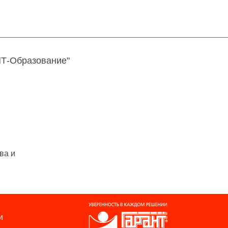
НТ-Образование"
ва и
и