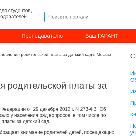
ля студентов,
подавателей
Преподавателю
Ваш ГАРАНТ
ановления родительской платы за детский сад в Москве
С
И
Об
я родительской платы за
И
П
Федерации от 29 декабря 2012 г. N 273-ФЗ "Об
Кн
ало у населения ряд вопросов, в том числе по
платы за детский сад.
Н
у
обращает внимание родителей детей, посещающих