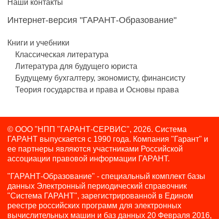
Наши контакты
Интернет-версия "ГАРАНТ-Образование"
Книги и учебники
Классическая литература
Литература для будущего юриста
Будущему бухгалтеру, экономисту, финансисту
Теория государства и права и Основы права
© ООО "НПП "ГАРАНТ-СЕРВИС", 2026. Система
ГАРАНТ выпускается с 1990 года.
Компания "Гарант" и
ее партнеры являются участниками Российской
ассоциации правовой информации ГАРАНТ.
"ГАРАНТ-Образование" - специальный комплект базы
данных Электронный периодический справочник
"Система ГАРАНТ", зарегистрированной в Едином
реестре российских программ для электронных
вычислительных машин и баз данных 20 Февраля 2016,