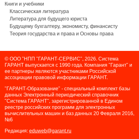
Книги и учебники
Классическая литература
Литература для будущего юриста
Будущему бухгалтеру, экономисту, финансисту
Теория государства и права и Основы права
© ООО "НПП "ГАРАНТ-СЕРВИС", 2026. Система
ГАРАНТ выпускается с 1990 года.
Компания "Гарант" и
ее партнеры являются участниками Российской
ассоциации правовой информации ГАРАНТ.
"ГАРАНТ-Образование" - специальный комплект базы
данных Электронный периодический справочник
"Система ГАРАНТ", зарегистрированной в Едином
реестре российских программ для электронных
вычислительных машин и баз данных 20 Февраля 2016,
№6
Редакция:
eduweb@garant.ru