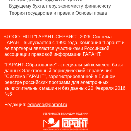
Будущему бухгалтеру, экономисту, финансисту
Теория государства и права и Основы права
© ООО "НПП "ГАРАНТ-СЕРВИС", 2026. Система
ГАРАНТ выпускается с 1990 года.
Компания "Гарант" и
ее партнеры являются участниками Российской
ассоциации правовой информации ГАРАНТ.
"ГАРАНТ-Образование" - специальный комплект базы
данных Электронный периодический справочник
"Система ГАРАНТ", зарегистрированной в Едином
реестре российских программ для электронных
вычислительных машин и баз данных 20 Февраля 2016,
№6
Редакция:
eduweb@garant.ru