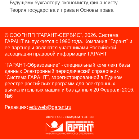
Будущему бухгалтеру, экономисту, финансисту
Теория государства и права и Основы права
© ООО "НПП "ГАРАНТ-СЕРВИС", 2026. Система
ГАРАНТ выпускается с 1990 года.
Компания "Гарант" и
ее партнеры являются участниками Российской
ассоциации правовой информации ГАРАНТ.
"ГАРАНТ-Образование" - специальный комплект базы
данных Электронный периодический справочник
"Система ГАРАНТ", зарегистрированной в Едином
реестре российских программ для электронных
вычислительных машин и баз данных 20 Февраля 2016,
№6
Редакция:
eduweb@garant.ru