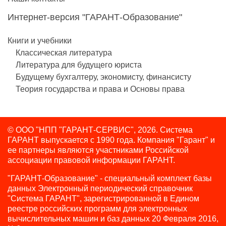
Интернет-версия "ГАРАНТ-Образование"
Книги и учебники
Классическая литература
Литература для будущего юриста
Будущему бухгалтеру, экономисту, финансисту
Теория государства и права и Основы права
© ООО "НПП "ГАРАНТ-СЕРВИС", 2026. Система
ГАРАНТ выпускается с 1990 года.
Компания "Гарант" и
ее партнеры являются участниками Российской
ассоциации правовой информации ГАРАНТ.
"ГАРАНТ-Образование" - специальный комплект базы
данных Электронный периодический справочник
"Система ГАРАНТ", зарегистрированной в Едином
реестре российских программ для электронных
вычислительных машин и баз данных 20 Февраля 2016,