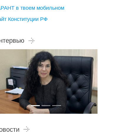
АРАНТ в твоем мобильном
айт Конституции РФ
нтервью
овости