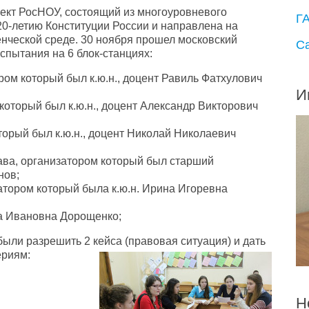
кт РосНОУ, состоящий из многоуровневого
Г
0-летию Конституции России и направлена на
енческой среде. 30 ноября прошел московский
С
спытания на 6 блок-станциях:
ом который был к.ю.н., доцент Равиль Фатхулович
И
который был к.ю.н., доцент Александр Викторович
торый был к.ю.н., доцент Николай Николаевич
ава, организатором который был старший
нов;
атором который была к.ю.н. Ирина Игоревна
на Ивановна Дорощенко;
ыли разрешить 2 кейса (правовая ситуация) и дать
ериям:
Н