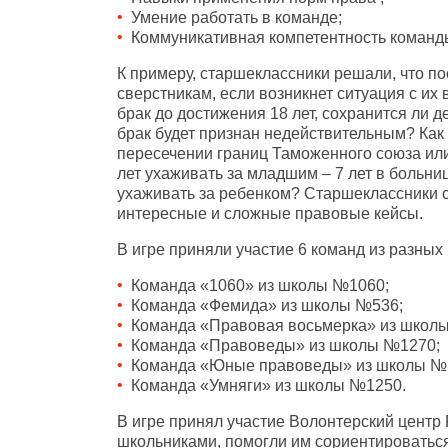
Умение работать в команде;
Коммуникативная компетентность команд
К примеру, старшеклассники решали, что п
сверстникам, если возникнет ситуация с их
брак до достижения 18 лет, сохранится ли д
брак будет признан недействительным? Как
пересечении границ Таможенного союза или
лет ухаживать за младшим – 7 лет в больн
ухаживать за ребенком? Старшеклассники 
интересные и сложные правовые кейсы.
В игре приняли участие 6 команд из разных
Команда «1060» из школы №1060;
Команда «Фемида» из школы №536;
Команда «Правовая восьмерка» из школ
Команда «Правоведы» из школы №1270;
Команда «Юные правоведы» из школы №
Команда «Умняги» из школы №1250.
В игре принял участие Волонтерский центр
школьниками, помогли им сориентироваться