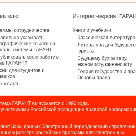
авателю
Интернет-версия "ГАРА
аммы сотрудничества
Книги и учебники
равильно указывать
Классическая литература
ографические ссылки на
Литература для будущего
иалы системы ГАРАНТ
юриста
публиковать свою работу в
Будущему бухгалтеру,
ме ГАРАНТ?
экономисту, финансисту
сии для студентов и
Теория государства и пра
кников
Основы права
контакты
ема ГАРАНТ выпускается с 1990 года.
я участниками Российской ассоциации правовой информаци
лект базы данных Электронный периодический справочник
Едином реестре российских программ для электронных