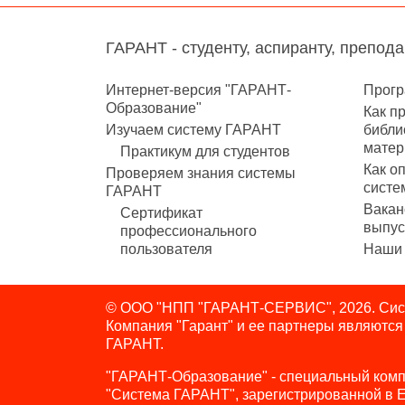
ГАРАНТ - студенту, аспиранту, препод
Интернет-версия "ГАРАНТ-
Прогр
Образование"
Как п
Изучаем систему ГАРАНТ
библи
матер
Практикум для студентов
Как о
Проверяем знания системы
систе
ГАРАНТ
Вакан
Сертификат
выпус
профессионального
пользователя
Наши 
© ООО "НПП "ГАРАНТ-СЕРВИС", 2026. Сист
Компания "Гарант" и ее партнеры являютс
ГАРАНТ.
"ГАРАНТ-Образование" - специальный комп
"Система ГАРАНТ", зарегистрированной в 