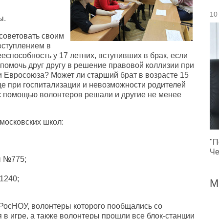
10
ы.
осоветовать своим
 вступлением в
ееспособность у 17 летних, вступивших в брак, если
 помочь друг другу в решение правовой коллизии при
 Евросоюза? Может ли старший брат в возрасте 15
ице при госпитализации и невозможности родителей
с помощью волонтеров решали и другие не менее
 московских школ:
"П
Че
ы №775;
1240;
М
 РосНОУ, волонтеры которого пообщались со
 в игре, а также волонтеры прошли все блок-станции