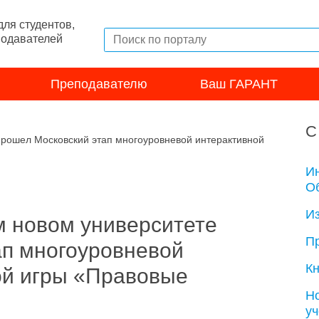
ля студентов,
подавателей
Преподавателю
Ваш ГАРАНТ
С
прошел Московский этап многоуровневой интерактивной
И
Об
И
м новом университете
П
ап многоуровневой
Кн
ой игры «Правовые
Н
у