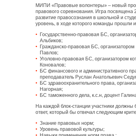
МИПИ «Правовые волонтеры» – новый прое
правового соревнования. Игра посвящена 2
развитие правосознания в школьной и студ
уровень, в ходе которого команды прошли и
Государственно-правовая БС, организатор
Альбиков;
Гражданско-правовая БС, организатором 
Павлов;
Уголовно-правовая БС, организатором ко
Коновалов;
БС финансового и административного пр
преподаватель Руслан Анатольевич Седу
БС здравоохранительного права, организ
Нагорная;
БС таможенного дела, к.с.н, доцент Гали
На каждой блок-станции участники должны б
ответ, который бы отвечал следующим крит
Знание правовых норм;
Уровень правовой культуры;
Навыки применения норм права ;