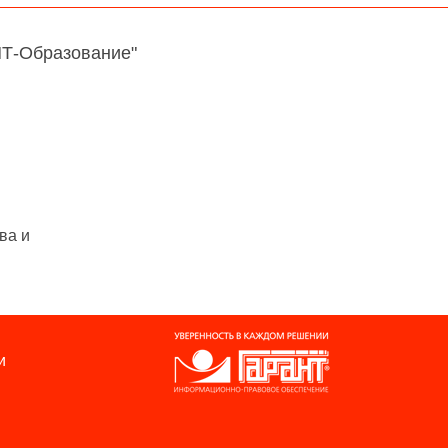
НТ-Образование"
ва и
и