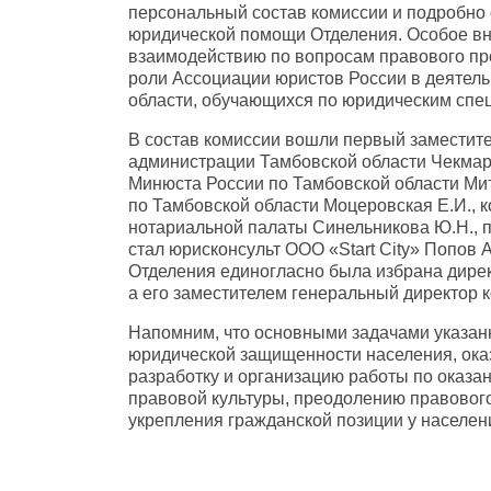
персональный состав комиссии и подробно 
юридической помощи Отделения. Особое в
взаимодействию по вопросам правового пр
роли Ассоциации юристов России в деятель
области, обучающихся по юридическим спе
В состав комиссии вошли первый заместит
администрации Тамбовской области Чекмаре
Минюста России по Тамбовской области Мит
по Тамбовской области Моцеровская Е.И., 
нотариальной палаты Синельникова Ю.Н., 
стал юрисконсульт ООО «Start Сity» Попов 
Отделения единогласно была избрана дире
а его заместителем генеральный директор
Напомним, что основными задачами указан
юридической защищенности населения, ока
разработку и организацию работы по оказ
правовой культуры, преодолению правового
укрепления гражданской позиции у населен