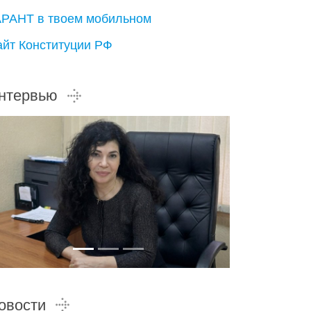
АРАНТ в твоем мобильном
айт Конституции РФ
нтервью
овости