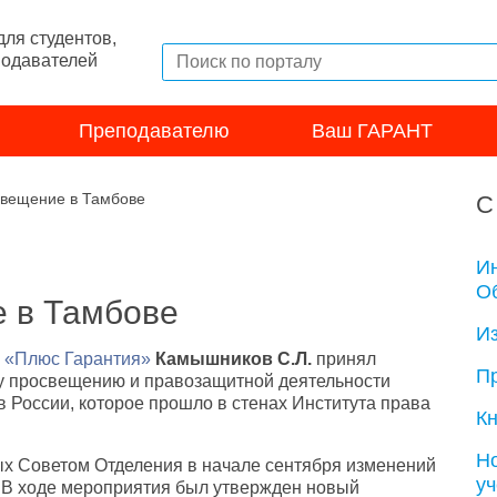
ля студентов,
подавателей
Преподавателю
Ваш ГАРАНТ
свещение в Тамбове
С
И
Об
 в Тамбове
И
и
«Плюс Гарантия»
Камышников С.Л.
принял
П
му просвещению и правозащитной деятельности
 России, которое прошло в стенах Института права
Кн
Н
ых Советом Отделения в начале сентября изменений
у
. В ходе мероприятия был утвержден новый