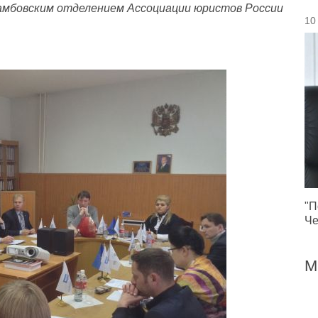
амбовским отделением Ассоциации юристов России
10
"П
Че
М