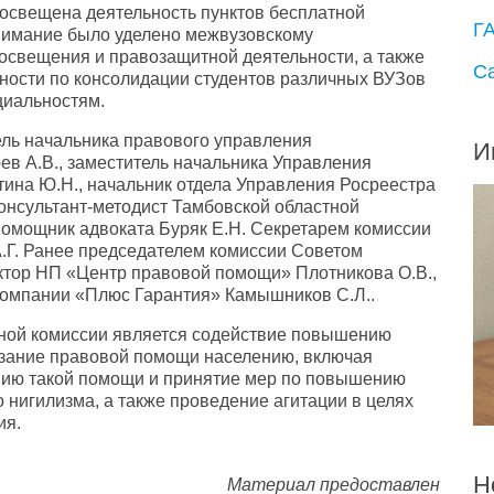
освещена деятельность пунктов бесплатной
Г
нимание было уделено межвузовскому
освещения и правозащитной деятельности, а также
С
ности по консолидации студентов различных ВУЗов
циальностям.
ель начальника правового управления
И
в А.В., заместитель начальника Управления
ина Ю.Н., начальник отдела Управления Росреестра
консультант-методист Тамбовской областной
помощник адвоката Буряк Е.Н. Секретарем комиссии
А.Г. Ранее председателем комиссии Советом
ктор НП «Центр правовой помощи» Плотникова О.В.,
 компании «Плюс Гарантия» Камышников С.Л..
ной комиссии является содействие повышению
зание правовой помощи населению, включая
анию такой помощи и принятие мер по повышению
 нигилизма, а также проведение агитации в целях
ия.
Н
Материал предоставлен