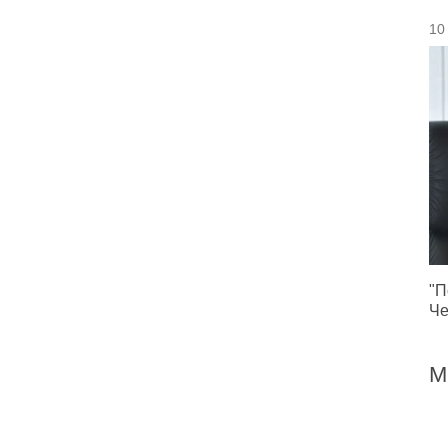
10
"П
Че
М