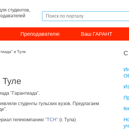
ля студентов,
подавателей
Преподавателю
Ваш ГАРАНТ
тиада" в Туле
С
И
Об
 Туле
И
ада "Гарантиада".
П
являли студенты тульских вузов. Предлагаем
Кн
е".
Н
ериал телекомпанию
"ТСН"
(г. Тула)
у