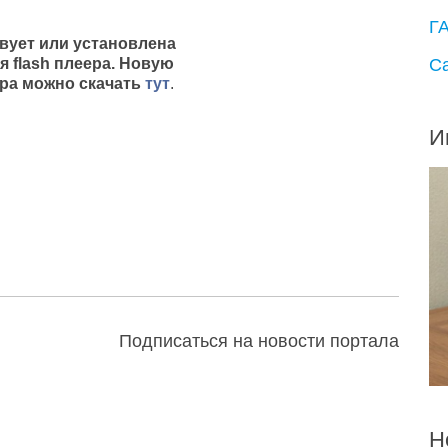
Г
твует или установлена
С
я flash плеера. Новую
ра можно скачать
тут
.
И
Подписаться на новости портала
Н