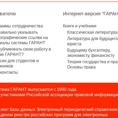
авателю
Интернет-версия "ГАРА
аммы сотрудничества
Книги и учебники
равильно указывать
Классическая литература
ографические ссылки на
Литература для будущего
иалы системы ГАРАНТ
юриста
публиковать свою работу в
Будущему бухгалтеру,
ме ГАРАНТ?
экономисту, финансисту
сии для студентов и
Теория государства и пра
кников
Основы права
контакты
ема ГАРАНТ выпускается с 1990 года.
я участниками Российской ассоциации правовой информаци
лект базы данных Электронный периодический справочник
Едином реестре российских программ для электронных