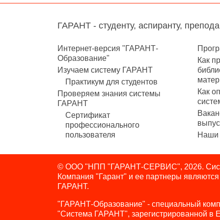
ГАРАНТ - студенту, аспиранту, препод
Интернет-версия "ГАРАНТ-
Прогр
Образование"
Как п
Изучаем систему ГАРАНТ
библи
матер
Практикум для студентов
Как о
Проверяем знания системы
систе
ГАРАНТ
Вакан
Сертификат
выпус
профессионального
пользователя
Наши 
© ООО "НПП "ГАРАНТ-СЕРВИС", 2026. Сист
Компания "Гарант" и ее партнеры являютс
ГАРАНТ.
"ГАРАНТ-Образование" - специальный комп
"Система ГАРАНТ", зарегистрированной в 