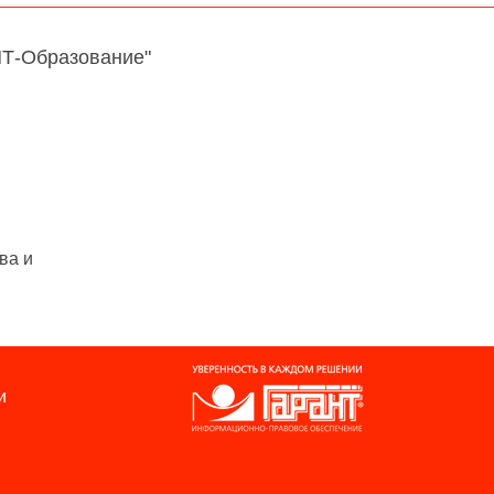
НТ-Образование"
ва и
и