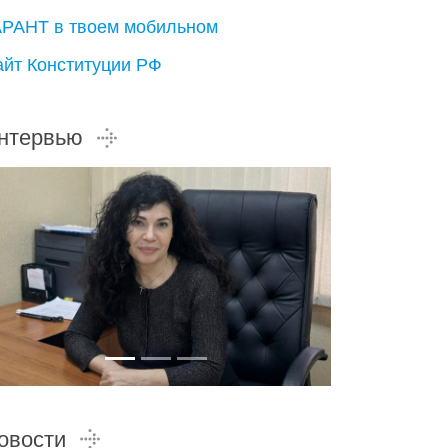
АРАНТ в твоем мобильном
айт Конституции РФ
нтервью
овости