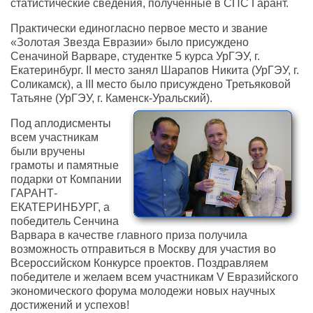
статистические сведения, полученные в СПС Гарант.
Практически единогласно первое место и звание
«Золотая Звезда Евразии» было присуждено
Сеначиной Варваре, студентке 5 курса УрГЭУ, г.
Екатеринбург. II место занял Шарапов Никита (УрГЭУ, г.
Соликамск), а III место было присуждено Третьяковой
Татьяне (УрГЭУ, г. Каменск-Уральский).
Под аплодисменты
всем участникам
были вручены
грамоты и памятные
подарки от Компании
ГАРАНТ-
ЕКАТЕРИНБУРГ, а
победитель Сенчина
Варвара в качестве главного приза получила
возможность отправиться в Москву для участия во
Всероссийском Конкурсе проектов. Поздравляем
победителе и желаем всем участникам V Евразийского
экономического форума молодежи новых научных
достижений и успехов!