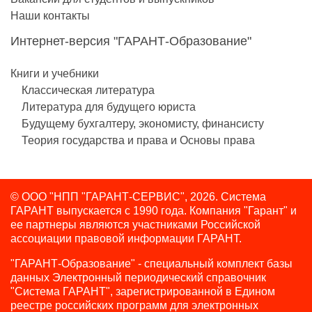
Наши контакты
Интернет-версия "ГАРАНТ-Образование"
Книги и учебники
Классическая литература
Литература для будущего юриста
Будущему бухгалтеру, экономисту, финансисту
Теория государства и права и Основы права
© ООО "НПП "ГАРАНТ-СЕРВИС", 2026. Система
ГАРАНТ выпускается с 1990 года.
Компания "Гарант" и
ее партнеры являются участниками Российской
ассоциации правовой информации ГАРАНТ.
"ГАРАНТ-Образование" - специальный комплект базы
данных Электронный периодический справочник
"Система ГАРАНТ", зарегистрированной в Едином
реестре российских программ для электронных