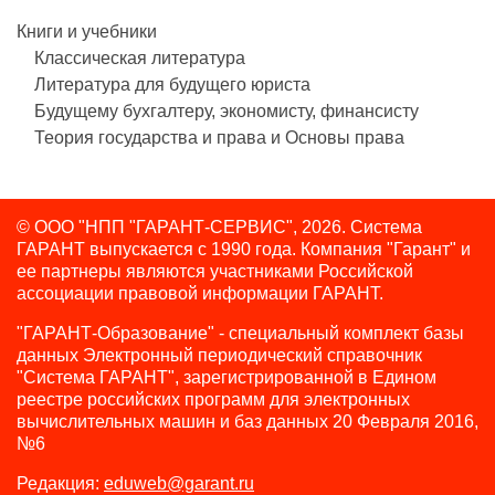
Книги и учебники
Классическая литература
Литература для будущего юриста
Будущему бухгалтеру, экономисту, финансисту
Теория государства и права и Основы права
© ООО "НПП "ГАРАНТ-СЕРВИС", 2026. Система
ГАРАНТ выпускается с 1990 года.
Компания "Гарант" и
ее партнеры являются участниками Российской
ассоциации правовой информации ГАРАНТ.
"ГАРАНТ-Образование" - специальный комплект базы
данных Электронный периодический справочник
"Система ГАРАНТ", зарегистрированной в Едином
реестре российских программ для электронных
вычислительных машин и баз данных 20 Февраля 2016,
№6
Редакция:
eduweb@garant.ru