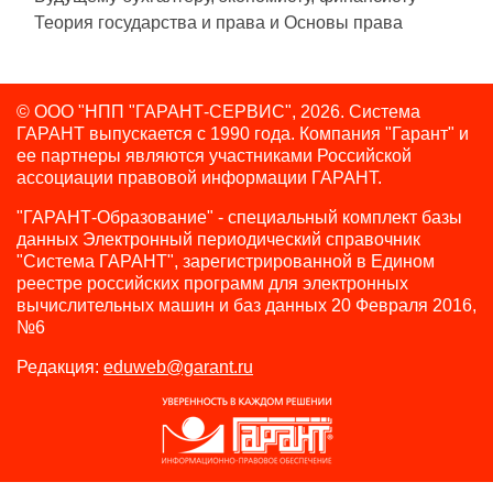
Теория государства и права и Основы права
© ООО "НПП "ГАРАНТ-СЕРВИС", 2026. Система
ГАРАНТ выпускается с 1990 года.
Компания "Гарант" и
ее партнеры являются участниками Российской
ассоциации правовой информации ГАРАНТ.
"ГАРАНТ-Образование" - специальный комплект базы
данных Электронный периодический справочник
"Система ГАРАНТ", зарегистрированной в Едином
реестре российских программ для электронных
вычислительных машин и баз данных 20 Февраля 2016,
№6
Редакция:
eduweb@garant.ru