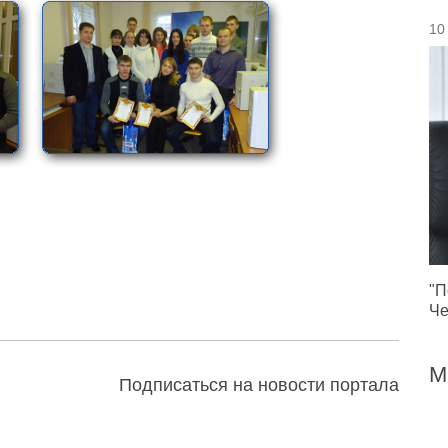
10
"П
Че
М
Подписаться на новости портала