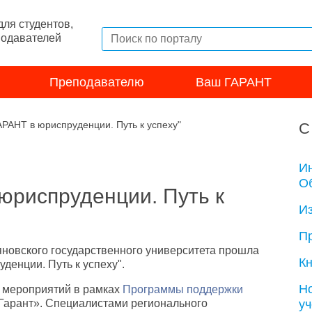
ля студентов,
подавателей
Преподавателю
Ваш ГАРАНТ
РАНТ в юриспруденции. Путь к успеху"
С
И
Об
юриспруденции. Путь к
И
П
яновского государственного университета прошла
Кн
денции. Путь к успеху".
Н
 мероприятий в рамках
Программы поддержки
у
Гарант». Специалистами регионального