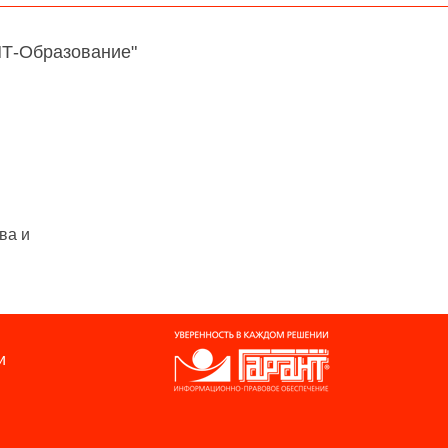
НТ-Образование"
ва и
и