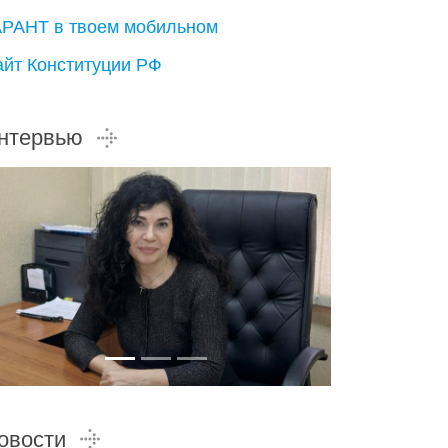
АРАНТ в твоем мобильном
айт Конституции РФ
нтервью
овости