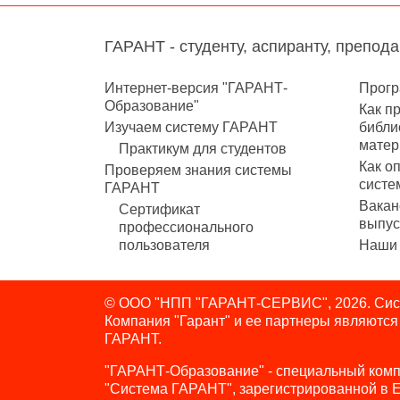
ГАРАНТ - студенту, аспиранту, препод
Интернет-версия "ГАРАНТ-
Прогр
Образование"
Как п
Изучаем систему ГАРАНТ
библи
матер
Практикум для студентов
Как о
Проверяем знания системы
систе
ГАРАНТ
Вакан
Сертификат
выпус
профессионального
пользователя
Наши 
© ООО "НПП "ГАРАНТ-СЕРВИС", 2026. Сист
Компания "Гарант" и ее партнеры являютс
ГАРАНТ.
"ГАРАНТ-Образование" - специальный комп
"Система ГАРАНТ", зарегистрированной в 