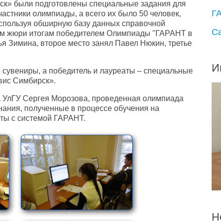
ск» были подготовлены специальные задания для
Г
частники олимпиады, а всего их было 50 человек,
спользуя обширную базу данных справочной
С
м жюри итогам победителем Олимпиады "ГАРАНТ в
ья Зимина, второе место занял Павел Нюкин, третье
И
 сувениры, а победитель и лауреаты – специальные
вис Симбирск».
а УлГУ Сергея Морозова, проведенная олимпиада
знания, полученные в процессе обучения на
оты с системой ГАРАНТ.
Н