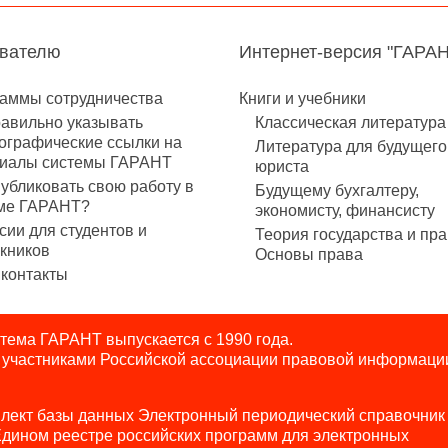
авателю
Интернет-версия "ГАРА
аммы сотрудничества
Книги и учебники
равильно указывать
Классическая литература
ографические ссылки на
Литература для будущего
иалы системы ГАРАНТ
юриста
публиковать свою работу в
Будущему бухгалтеру,
ме ГАРАНТ?
экономисту, финансисту
сии для студентов и
Теория государства и пра
кников
Основы права
контакты
ема ГАРАНТ выпускается с 1990 года.
я участниками Российской ассоциации правовой информаци
лект базы данных Электронный периодический справочник
Едином реестре российских программ для электронных