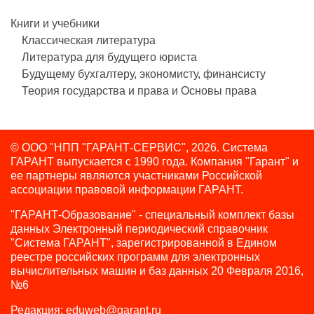
Книги и учебники
Классическая литература
Литература для будущего юриста
Будущему бухгалтеру, экономисту, финансисту
Теория государства и права и Основы права
© ООО "НПП "ГАРАНТ-СЕРВИС", 2026. Система
ГАРАНТ выпускается с 1990 года.
Компания "Гарант" и
ее партнеры являются участниками Российской
ассоциации правовой информации ГАРАНТ.
"ГАРАНТ-Образование" - специальный комплект базы
данных Электронный периодический справочник
"Система ГАРАНТ", зарегистрированной в Едином
реестре российских программ для электронных
вычислительных машин и баз данных 20 Февраля 2016,
№6
Редакция:
eduweb@garant.ru