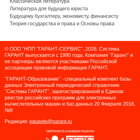
Классическая литература
Литература для будущего юриста
Будущему бухгалтеру, экономисту, финансисту
Теория государства и права и Основы права
© ООО "НПП "ГАРАНТ-СЕРВИС", 2026. Система
ГАРАНТ выпускается с 1990 года.
Компания "Гарант" и
ее партнеры являются участниками Российской
ассоциации правовой информации ГАРАНТ.
"ГАРАНТ-Образование" - специальный комплект базы
данных Электронный периодический справочник
"Система ГАРАНТ", зарегистрированной в Едином
реестре российских программ для электронных
вычислительных машин и баз данных 20 Февраля 2016,
№6
Редакция:
eduweb@garant.ru