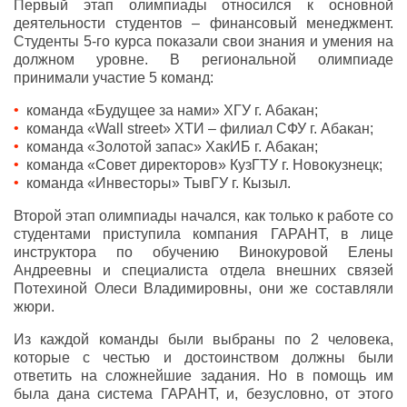
Первый этап олимпиады относился к основной
деятельности студентов – финансовый менеджмент.
Студенты 5-го курса показали свои знания и умения на
должном уровне. В региональной олимпиаде
принимали участие 5 команд:
команда «Будущее за нами» ХГУ г. Абакан;
команда «
Wall
street
» ХТИ – филиал СФУ г. Абакан;
команда «Золотой запас» ХакИБ г. Абакан;
команда «Совет директоров» КузГТУ г. Новокузнецк;
команда «Инвесторы» ТывГУ г. Кызыл.
Второй этап олимпиады начался, как только к работе со
студентами приступила компания ГАРАНТ, в лице
инструктора по обучению Винокуровой Елены
Андреевны и специалиста отдела внешних связей
Потехиной Олеси Владимировны, они же составляли
жюри.
Из каждой команды были выбраны по 2 человека,
которые с честью и достоинством должны были
ответить на сложнейшие задания. Но в помощь им
была дана система ГАРАНТ, и, безусловно, от этого