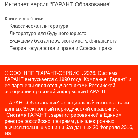
Интернет-версия "ГАРАНТ-Образование"
Книги и учебники
Классическая литература
Литература для будущего юриста
Будущему бухгалтеру, экономисту, финансисту
Теория государства и права и Основы права
© ООО "НПП "ГАРАНТ-СЕРВИС", 2026. Система
ГАРАНТ выпускается с 1990 года.
Компания "Гарант" и
ее партнеры являются участниками Российской
ассоциации правовой информации ГАРАНТ.
"ГАРАНТ-Образование" - специальный комплект базы
данных Электронный периодический справочник
"Система ГАРАНТ", зарегистрированной в Едином
реестре российских программ для электронных
вычислительных машин и баз данных 20 Февраля 2016,
№6