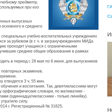
учебному предмету,
Г
спользуемых при его
С
венных выпускных
 основного и среднего
И
в специальных учебно-воспитательных учреждениях
хся за рубежом (в т. ч. в загранучреждениях МИДа
тацию проходят учащиеся с ограниченными
лучившие среднее общее образование в рамках
дить в период с 28 мая по 6 июня, для выпускников
 повторных экзаменов.
времени.
 отводятся 3 ч. 55 мин.
обучения и воспитания. Так, девятиклассники могут
у орфографические словари, по математике -
ами (одиннадцатиклассники - только линейку).
 утратило силу.
014 г. Регистрационный № 31825.
Н