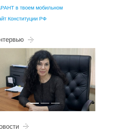
АРАНТ в твоем мобильном
айт Конституции РФ
нтервью
овости