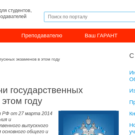
ля студентов,
подавателей
Преподавателю
Ваш ГАРАНТ
С
ускных экзаменов в этом году
И
Об
чи государственных
И
 этом году
П
Кн
и РФ от 27 марта 2014
ния и
Н
твенного выпускного
у
 основного общего и