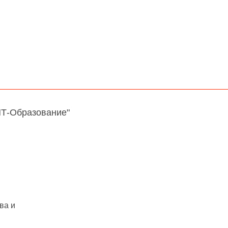
НТ-Образование"
ва и