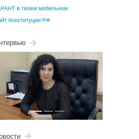
АРАНТ в твоем мобильном
айт Конституции РФ
нтервью
овости