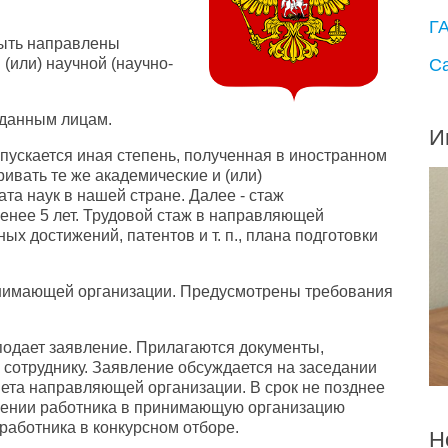
Г
быть направлены
С
(или) научной (научно-
 данным лицам.
И
пускается иная степень, полученная в иностранном
ивать те же академические и (или)
та наук в нашей стране. Далее - стаж
менее 5 лет. Трудовой стаж в направляющей
ых достижений, патентов и т. п., плана подготовки
инимающей организации. Предусмотрены требования
подает заявление. Прилагаются документы,
сотруднику. Заявление обсуждается на заседании
овета направляющей организации. В срок не позднее
лении работника в принимающую организацию
работника в конкурсном отборе.
Н