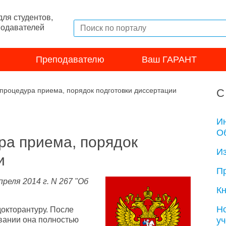
ля студентов,
подавателей
Преподавателю
Ваш ГАРАНТ
 процедура приема, порядок подготовки диссертации
С
И
Об
ра приема, порядок
И
и
П
еля 2014 г. N 267 "Об
Кн
Н
окторантуру. После
у
овании она полностью