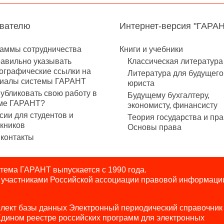
авателю
Интернет-версия "ГАРА
аммы сотрудничества
Книги и учебники
равильно указывать
Классическая литература
ографические ссылки на
Литература для будущего
иалы системы ГАРАНТ
юриста
публиковать свою работу в
Будущему бухгалтеру,
ме ГАРАНТ?
экономисту, финансисту
сии для студентов и
Теория государства и пра
кников
Основы права
контакты
ема ГАРАНТ выпускается с 1990 года.
я участниками Российской ассоциации правовой информаци
лект базы данных Электронный периодический справочник
Едином реестре российских программ для электронных