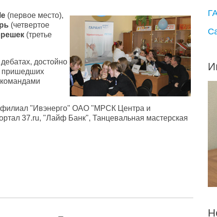
Г
le
(первое место),
брь
(четвертое
С
орешек
(третье
 дебатах, достойно
И
, пришедших
и командами
: филиал "Ивэнерго" ОАО "МРСК Центра и
тал 37.ru, "Лайф Банк", Танцевальная мастерская
Н