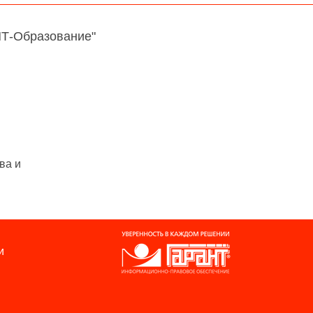
НТ-Образование"
ва и
и