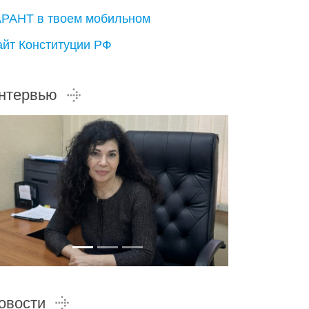
АРАНТ в твоем мобильном
айт Конституции РФ
нтервью
овости