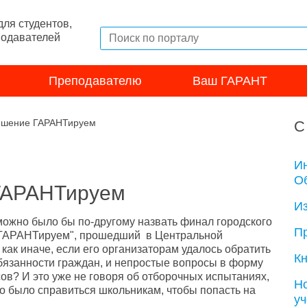
ля студентов,
подавателей
Преподавателю
Ваш ГАРАНТ
ешение ГАРАНТируем
С
И
Об
ГАРАНТируем
И
 можно было бы по-другому назвать финал городского
П
 ГАРАНТируем", прошедший в Центральной
 как иначе, если его организаторам удалось обратить
Кн
бязанности граждан, и непростые вопросы в форму
сов? И это уже не говоря об отборочных испытаниях,
Н
до было справиться школьникам, чтобы попасть на
у