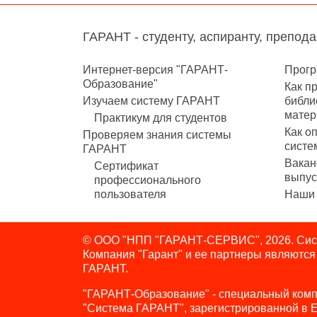
ГАРАНТ - студенту, аспиранту, препод
Интернет-версия "ГАРАНТ-
Прогр
Образование"
Как п
Изучаем систему ГАРАНТ
библи
матер
Практикум для студентов
Как о
Проверяем знания системы
систе
ГАРАНТ
Вакан
Сертификат
выпус
профессионального
пользователя
Наши 
© ООО "НПП "ГАРАНТ-СЕРВИС", 2026. Сист
Компания "Гарант" и ее партнеры являютс
ГАРАНТ.
"ГАРАНТ-Образование" - специальный комп
"Система ГАРАНТ", зарегистрированной в 