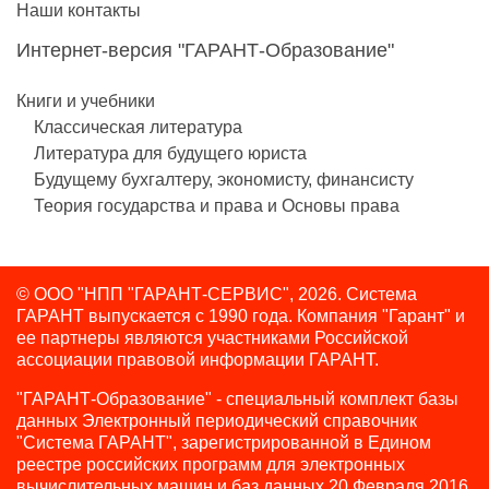
Наши контакты
Интернет-версия "ГАРАНТ-Образование"
Книги и учебники
Классическая литература
Литература для будущего юриста
Будущему бухгалтеру, экономисту, финансисту
Теория государства и права и Основы права
© ООО "НПП "ГАРАНТ-СЕРВИС", 2026. Система
ГАРАНТ выпускается с 1990 года.
Компания "Гарант" и
ее партнеры являются участниками Российской
ассоциации правовой информации ГАРАНТ.
"ГАРАНТ-Образование" - специальный комплект базы
данных Электронный периодический справочник
"Система ГАРАНТ", зарегистрированной в Едином
реестре российских программ для электронных
вычислительных машин и баз данных 20 Февраля 2016,