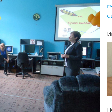
Г
С
И
Н