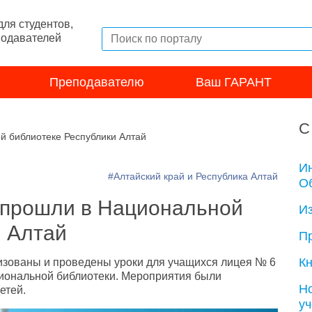
ля студентов,
подавателей
Преподавателю
Ваш ГАРАНТ
С
й библиотеке Республики Алтай
И
#Алтайский край и Республика Алтай
Об
 прошли в Национальной
И
и Алтай
П
Кн
зованы и проведены уроки для учащихся лицея № 6
иональной библиотеки. Мероприятия были
Н
етей.
у