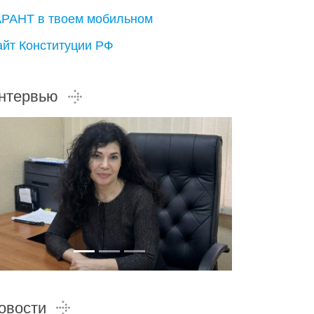
АРАНТ в твоем мобильном
айт Конституции РФ
нтервью
овости