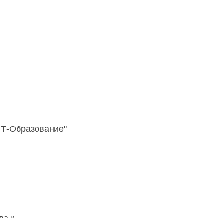
НТ-Образование"
ва и