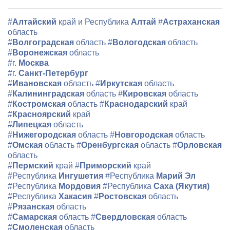
#
Алтайский
край и Республика
Алтай
#
Астраханская
область
#
Волгоградская
область
#
Вологодская
область
#
Воронежская
область
#г.
Москва
#г.
Санкт-Петербург
#
Ивановская
область
#
Иркутская
область
#
Калининградская
область
#
Кировская
область
#
Костромская
область
#
Краснодарский
край
#
Красноярский
край
#
Липецкая
область
#
Нижегородская
область
#
Новгородская
область
#
Омская
область
#
Оренбургская
область
#
Орловская
область
#
Пермский
край
#
Приморский
край
#Республика
Ингушетия
#Республика
Марий Эл
#Республика
Мордовия
#Республика
Саха (Якутия)
#Республика
Хакасия
#
Ростовская
область
#
Рязанская
область
#
Самарская
область
#
Свердловская
область
#
Смоленская
область