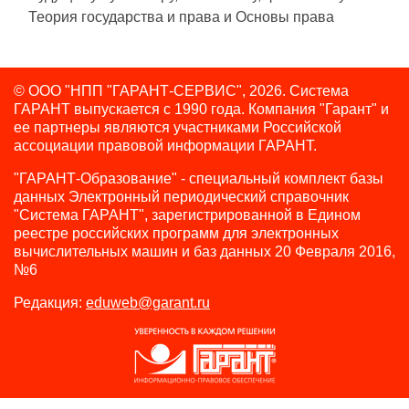
Теория государства и права и Основы права
© ООО "НПП "ГАРАНТ-СЕРВИС", 2026. Система
ГАРАНТ выпускается с 1990 года.
Компания "Гарант" и
ее партнеры являются участниками Российской
ассоциации правовой информации ГАРАНТ.
"ГАРАНТ-Образование" - специальный комплект базы
данных Электронный периодический справочник
"Система ГАРАНТ", зарегистрированной в Едином
реестре российских программ для электронных
вычислительных машин и баз данных 20 Февраля 2016,
№6
Редакция:
eduweb@garant.ru