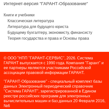
Интернет-версия "ГАРАНТ-Образование"
Книги и учебники
Классическая литература
Литература для будущего юриста
Будущему бухгалтеру, экономисту, финансисту
Теория государства и права и Основы права
© ООО "НПП "ГАРАНТ-СЕРВИС", 2026. Система
ГАРАНТ выпускается с 1990 года.
Компания "Гарант" и
ее партнеры являются участниками Российской
ассоциации правовой информации ГАРАНТ.
"ГАРАНТ-Образование" - специальный комплект базы
данных Электронный периодический справочник
"Система ГАРАНТ", зарегистрированной в Едином
реестре российских программ для электронных
вычислительных машин и баз данных 20 Февраля 2016,
№6