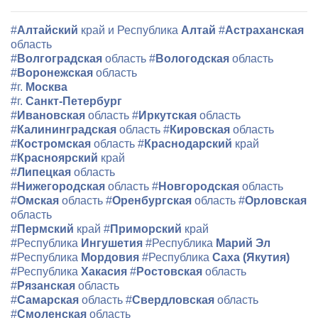
#
Алтайский
край и Республика
Алтай
#
Астраханская
область
#
Волгоградская
область
#
Вологодская
область
#
Воронежская
область
#г.
Москва
#г.
Санкт-Петербург
#
Ивановская
область
#
Иркутская
область
#
Калининградская
область
#
Кировская
область
#
Костромская
область
#
Краснодарский
край
#
Красноярский
край
#
Липецкая
область
#
Нижегородская
область
#
Новгородская
область
#
Омская
область
#
Оренбургская
область
#
Орловская
область
#
Пермский
край
#
Приморский
край
#Республика
Ингушетия
#Республика
Марий Эл
#Республика
Мордовия
#Республика
Саха (Якутия)
#Республика
Хакасия
#
Ростовская
область
#
Рязанская
область
#
Самарская
область
#
Свердловская
область
#
Смоленская
область