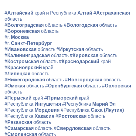
#
Алтайский
край и Республика
Алтай
#
Астраханская
область
#
Волгоградская
область
#
Вологодская
область
#
Воронежская
область
#г.
Москва
#г.
Санкт-Петербург
#
Ивановская
область
#
Иркутская
область
#
Калининградская
область
#
Кировская
область
#
Костромская
область
#
Краснодарский
край
#
Красноярский
край
#
Липецкая
область
#
Нижегородская
область
#
Новгородская
область
#
Омская
область
#
Оренбургская
область
#
Орловская
область
#
Пермский
край
#
Приморский
край
#Республика
Ингушетия
#Республика
Марий Эл
#Республика
Мордовия
#Республика
Саха (Якутия)
#Республика
Хакасия
#
Ростовская
область
#
Рязанская
область
#
Самарская
область
#
Свердловская
область
#
Смоленская
область