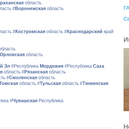
раханская
область
Г
ласть
#
Воронежская
область
С
ласть
#
Костромская
область
#
Краснодарский
край
И
область
Орловская
область
й Эл
#Республика
Мордовия
#Республика
Саха
ая
область
#
Рязанская
область
сть
#
Смоленская
область
Томская
область
#
Тульская
область
#
Тюменская
лика
#
Чувашская
Республика
Н