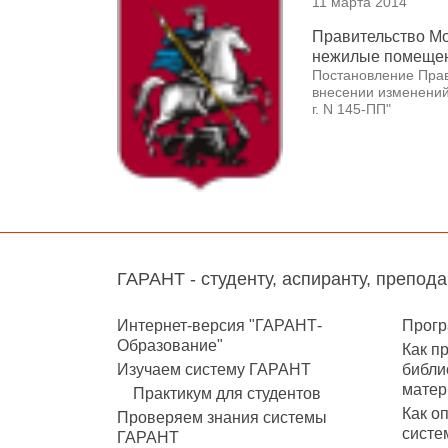
11 марта 2014
Правительство Мо
нежилые помещени
Постановление Прав
внесении изменений
г. N 145-ПП"
ГАРАНТ - студенту, аспиранту, препод
Интернет-версия "ГАРАНТ-
Прогр
Образование"
Как п
Изучаем систему ГАРАНТ
библи
матер
Практикум для студентов
Как о
Проверяем знания системы
систе
ГАРАНТ