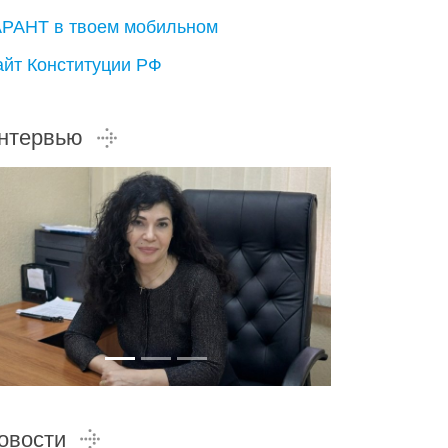
АРАНТ в твоем мобильном
айт Конституции РФ
нтервью
овости