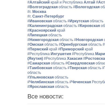
#
Алтайский
край и Республика
Алтай
#
Аст
#
Волгоградская
область
#
Вологодская
об
#г.
Москва
#г.
Санкт-Петербург
#
Ивановская
область
#
Иркутская
область
#
Калининградская
область
#
Кировская
об
#
Красноярский
край
#
Липецкая
область
#
Нижегородская
область
#
Новгородская
#
Омская
область
#
Оренбургская
область
#
#
Пермский
край
#
Приморский
край
#Республика
Ингушетия
#Республика
Мари
(Якутия)
#Республика
Хакасия
#
Ростовск
#
Самарская
область
#
Свердловская
обла
#
Тамбовская
область
#
Тверская
область
#
область
#
Ульяновская
область
#
Челябинская
область
#
Чеченская
Респуб
#
Ярославская
область
Все новости: