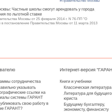
#Правительство Москвы
сквы: Частные школы смогут арендовать у города
я по льготной ставке
ительства Москвы от 25 февраля 2014 г. N 76-ПП "О
 в постановление Правительства Москвы от 11 марта 2013
авателю
Интернет-версия "ГАРА
аммы сотрудничества
Книги и учебники
равильно указывать
Классическая литература
ографические ссылки на
Литература для будущего
иалы системы ГАРАНТ
юриста
публиковать свою работу в
Будущему бухгалтеру,
ме ГАРАНТ?
экономисту, финансисту