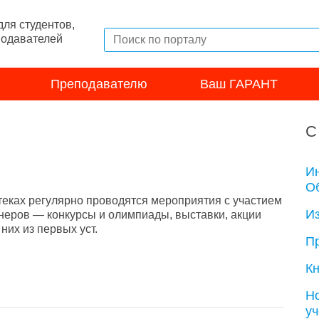
ля студентов,
подавателей
Преподавателю
Ваш ГАРАНТ
С
И
Об
теках регулярно проводятся мероприятия с участием
И
неров — конкурсы и олимпиады, выставки, акции
их из первых уст.
П
Кн
Н
у