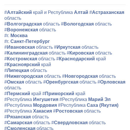
#
Алтайский
край и Республика
Алтай
#
Астраханская
область
#
Волгоградская
область
#
Вологодская
область
#
Воронежская
область
#г.
Москва
#г.
Санкт-Петербург
#
Ивановская
область
#
Иркутская
область
#
Калининградская
область
#
Кировская
область
#
Костромская
область
#
Краснодарский
край
#
Красноярский
край
#
Липецкая
область
#
Нижегородская
область
#
Новгородская
область
#
Омская
область
#
Оренбургская
область
#
Орловская
область
#
Пермский
край
#
Приморский
край
#Республика
Ингушетия
#Республика
Марий Эл
#Республика
Мордовия
#Республика
Саха (Якутия)
#Республика
Хакасия
#
Ростовская
область
#
Рязанская
область
#
Самарская
область
#
Свердловская
область
#
Смоленская
область