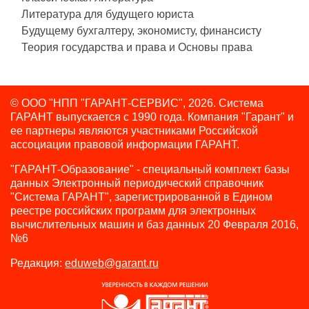
Литература для будущего юриста
Будущему бухгалтеру, экономисту, финансисту
Теория государства и права и Основы права
© ООО "НПП "ГАРАНТ-СЕРВИС", 2026. Система
ГАРАНТ выпускается с 1990 года.
Компания "Гарант" и
ее партнеры являются участниками Российской
ассоциации правовой информации ГАРАНТ.
"ГАРАНТ-Образование" - специальный комплект базы
данных Электронный периодический справочник
"Система ГАРАНТ", зарегистрированной в Едином
реестре российских программ для электронных
вычислительных машин и баз данных 20 Февраля 2016,
№6
Редакция:
eduweb@garant.ru