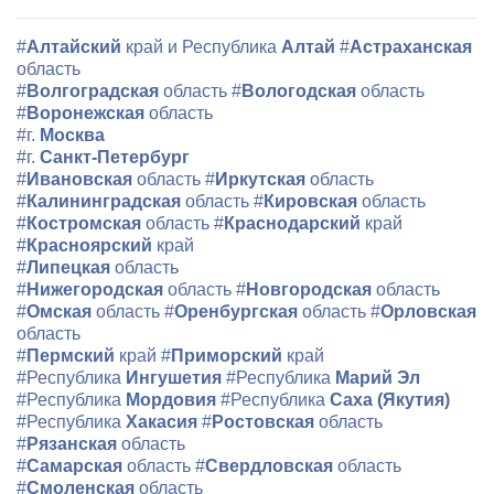
#
Алтайский
край и Республика
Алтай
#
Астраханская
область
#
Волгоградская
область
#
Вологодская
область
#
Воронежская
область
#г.
Москва
#г.
Санкт-Петербург
#
Ивановская
область
#
Иркутская
область
#
Калининградская
область
#
Кировская
область
#
Костромская
область
#
Краснодарский
край
#
Красноярский
край
#
Липецкая
область
#
Нижегородская
область
#
Новгородская
область
#
Омская
область
#
Оренбургская
область
#
Орловская
область
#
Пермский
край
#
Приморский
край
#Республика
Ингушетия
#Республика
Марий Эл
#Республика
Мордовия
#Республика
Саха (Якутия)
#Республика
Хакасия
#
Ростовская
область
#
Рязанская
область
#
Самарская
область
#
Свердловская
область
#
Смоленская
область