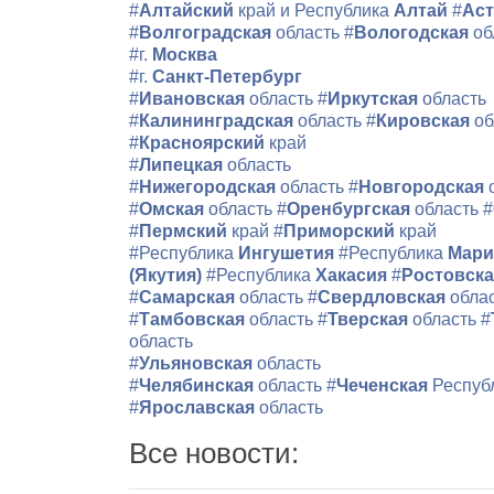
#
Алтайский
край и Республика
Алтай
#
Аст
#
Волгоградская
область
#
Вологодская
об
#г.
Москва
#г.
Санкт-Петербург
#
Ивановская
область
#
Иркутская
область
#
Калининградская
область
#
Кировская
об
#
Красноярский
край
#
Липецкая
область
#
Нижегородская
область
#
Новгородская
#
Омская
область
#
Оренбургская
область
#
#
Пермский
край
#
Приморский
край
#Республика
Ингушетия
#Республика
Мари
(Якутия)
#Республика
Хакасия
#
Ростовск
#
Самарская
область
#
Свердловская
обла
#
Тамбовская
область
#
Тверская
область
#
область
#
Ульяновская
область
#
Челябинская
область
#
Чеченская
Респуб
#
Ярославская
область
Все новости: