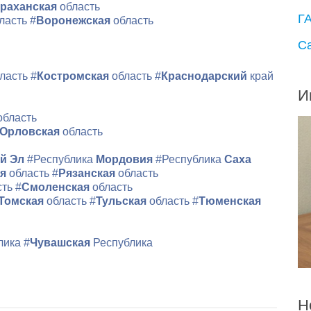
раханская
область
Г
ласть
#
Воронежская
область
С
ласть
#
Костромская
область
#
Краснодарский
край
И
область
Орловская
область
й Эл
#Республика
Мордовия
#Республика
Саха
ая
область
#
Рязанская
область
сть
#
Смоленская
область
Томская
область
#
Тульская
область
#
Тюменская
лика
#
Чувашская
Республика
Н