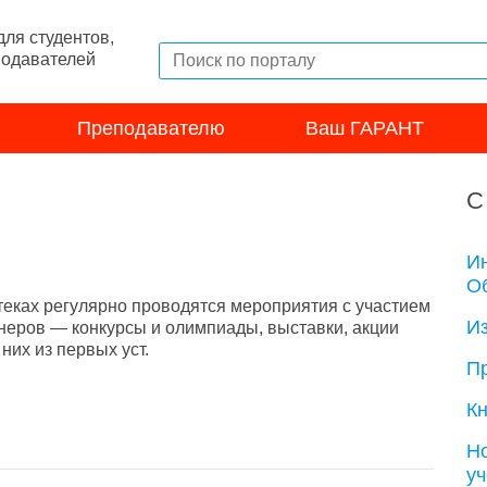
ля студентов,
подавателей
Преподавателю
Ваш ГАРАНТ
С
И
Об
теках регулярно проводятся мероприятия с участием
И
неров — конкурсы и олимпиады, выставки, акции
их из первых уст.
П
Кн
Н
у