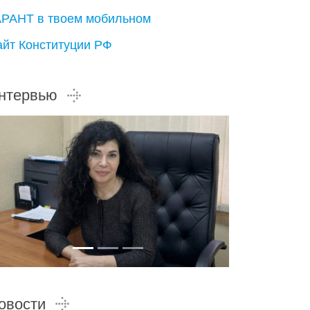
АРАНТ в твоем мобильном
айт Конституции РФ
нтервью
овости