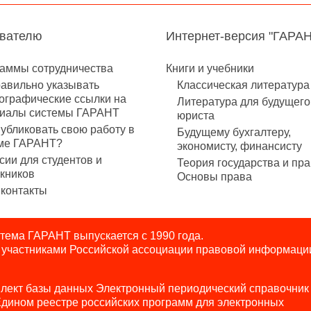
авателю
Интернет-версия "ГАРА
аммы сотрудничества
Книги и учебники
равильно указывать
Классическая литература
ографические ссылки на
Литература для будущего
иалы системы ГАРАНТ
юриста
публиковать свою работу в
Будущему бухгалтеру,
ме ГАРАНТ?
экономисту, финансисту
сии для студентов и
Теория государства и пра
кников
Основы права
контакты
ема ГАРАНТ выпускается с 1990 года.
я участниками Российской ассоциации правовой информаци
лект базы данных Электронный периодический справочник
Едином реестре российских программ для электронных