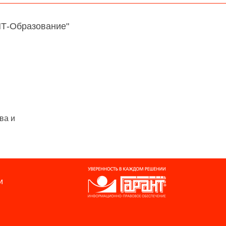
НТ-Образование"
ва и
и