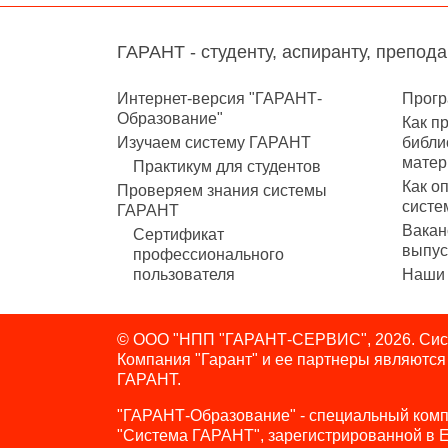
ГАРАНТ - студенту, аспиранту, препод
Интернет-версия "ГАРАНТ-
Прогр
Образование"
Как п
Изучаем систему ГАРАНТ
библи
матер
Практикум для студентов
Как о
Проверяем знания системы
систе
ГАРАНТ
Вакан
Сертификат
выпус
профессионального
пользователя
Наши 
© ООО "НПП "ГАРАНТ-СЕРВИС", 2026. Сист
Компания "Гарант" и ее партнеры являютс
ГАРАНТ.
"ГАРАНТ-Образование" - специальный комп
"Система ГАРАНТ", зарегистрированной в 